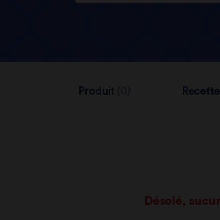
Produit
(0)
Recett
Désolé, aucun