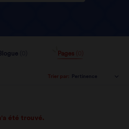
Blogue
(0)
Pages
(0)
Trier par:
'a été trouvé.