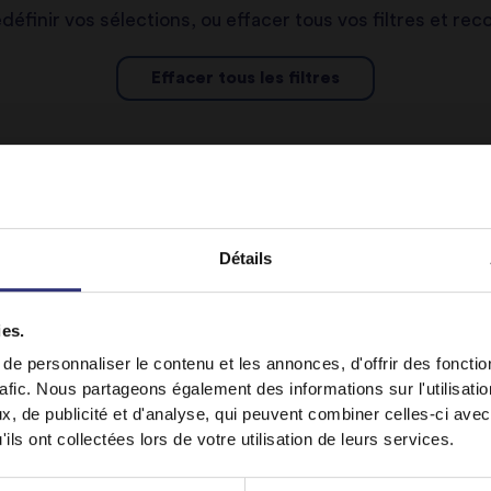
edéfinir vos sélections, ou effacer tous vos filtres et r
Effacer tous les filtres
Détails
ies.
It looks like your language preference is USA.
e personnaliser le contenu et les annonces, d'offrir des fonctio
rafic. Nous partageons également des informations sur l'utilisati
, de publicité et d'analyse, qui peuvent combiner celles-ci avec
ils ont collectées lors de votre utilisation de leurs services.