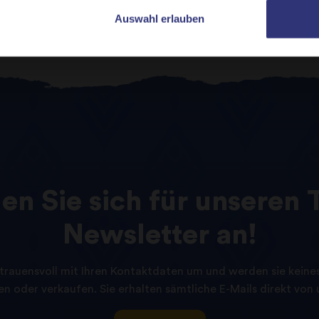
Auswahl erlauben
den
Sie
sich
für
unseren
Newsletter
an!
trauensvoll mit Ihren Kontaktdaten um und werden sie keinesf
n oder verkaufen. Sie erhalten sämtliche E-Mails direkt von u