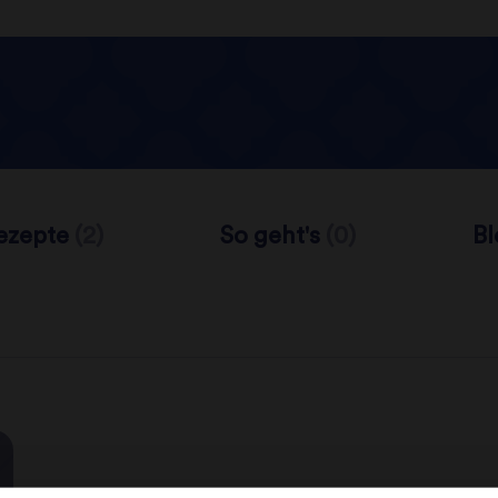
ezepte
(2)
So geht's
(0)
B