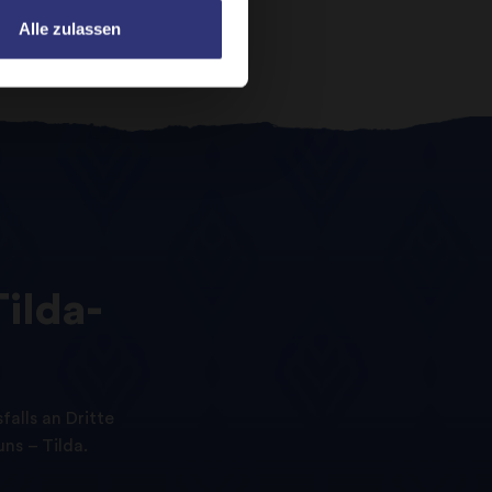
Alle zulassen
Tilda-
alls an Dritte
ns – Tilda.