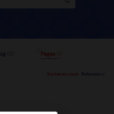
log
(0)
Pages
(1)
Sortieren nach: