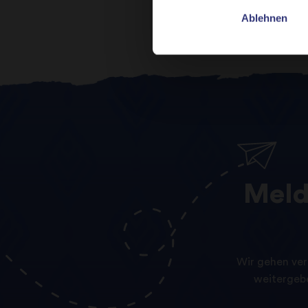
Ablehnen
Mel
Wir gehen ver
weitergebe