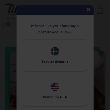
Menu
It looks like your language
preference is USA.
HEMSIDA
RECEPT
RISGRÖT
Jump
to
content
Stay on
Svenska
Switch to
USA