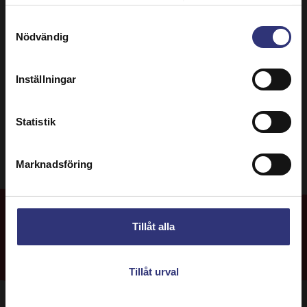
Samtyckesval
Nödvändig
Frukt
Frukost
Brittisk
0–30 Minuter
Inställningar
Lätt
Statistik
Marknadsföring
Tillåt alla
Fler
recept
Tillåt urval