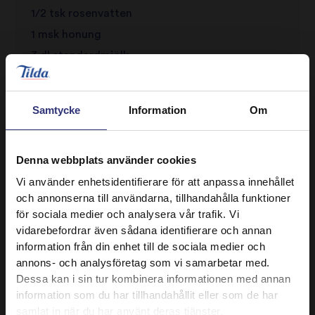
1/2 tsk rosenvatten
1 msk honung
3 dl standardmjölk
Honung (valfritt)
Bananer (valfritt)
Samtycke
Information
Om
Jordgubbar (valfritt)
Nötter (valfritt)
Denna webbplats använder cookies
Vi använder enhetsidentifierare för att anpassa innehållet
och annonserna till användarna, tillhandahålla funktioner
för sociala medier och analysera vår trafik. Vi
vidarebefordrar även sådana identifierare och annan
information från din enhet till de sociala medier och
annons- och analysföretag som vi samarbetar med.
Dessa kan i sin tur kombinera informationen med annan
information som du har tillhandahållit eller som de har
Upptäck liknande recept
samlat in när du har använt deras tjänster.