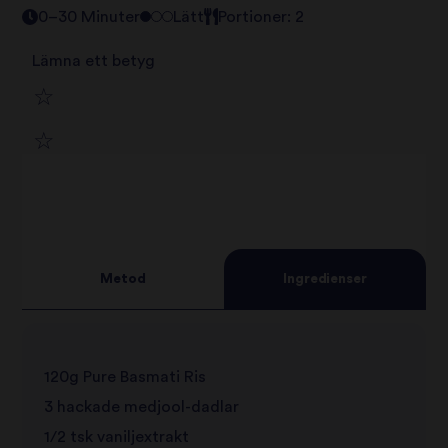
0–30 Minuter
Lätt
Portioner: 2
Lämna ett betyg
1
2
star
3
star
review
4
star
review
Metod
Ingredienser
5
star
review
star
review
120g Pure Basmati Ris
review
3 hackade medjool-dadlar
1/2 tsk vaniljextrakt