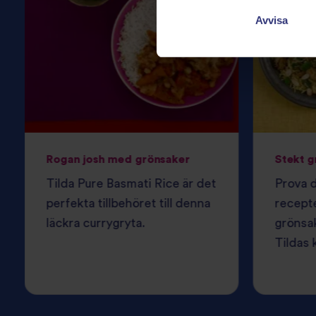
Avvisa
Rogan josh med grönsaker
Stekt g
Tilda Pure Basmati Rice är det
Prova d
perfekta tillbehöret till denna
recepte
läckra currygryta.
grönsak
Tildas 