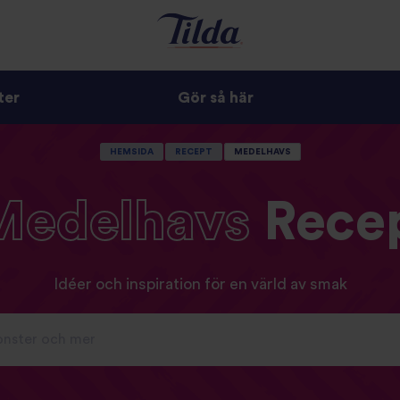
ter
Gör så här
HEMSIDA
RECEPT
MEDELHAVS
Medelhavs
Rece
Idéer och inspiration för en värld av smak