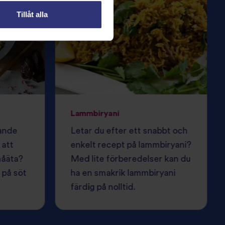
Tillåt alla
Lammbiryani
tande
Letar du efter ett snabbt och
 att
enkelt recept på lammbiryani?
måäta?
Med lite förberedelser kan du
 på söt
ha en smakrik lammbiryani
färdig på nolltid.