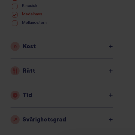
Kinesisk
Medelhavs
Mellanöstern
Kost
Rätt
Tid
Svårighetsgrad