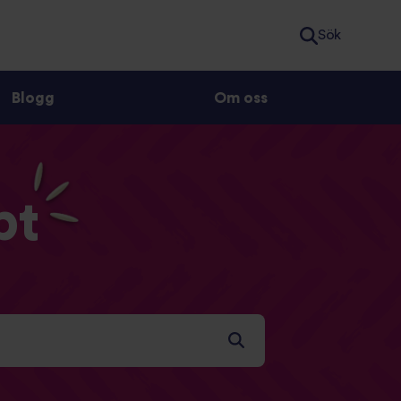
Sök
Blogg
Om oss
pt