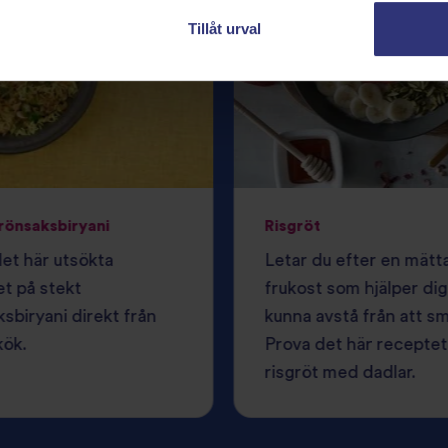
Tillåt urval
rönsaksbiryani
Risgröt
et här utsökta
Letar du efter en mät
t på stekt
frukost som hjälper dig
sbiryani direkt från
kunna avstå från att s
kök.
Prova det här receptet
risgröt med dadlar.