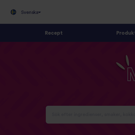
Svenska
Recept
Produk
Jump
to
content