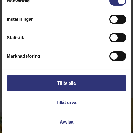
Nödvändig
receptet på heta tomater och ägg.
Inställningar
Statistik
Marknadsföring
RECEPT DU BORDE
TESTA
Tillåt alla
Tillåt urval
Avvisa