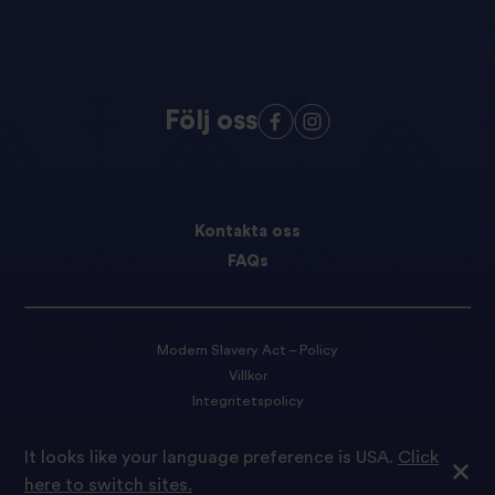
Följ oss
Kontakta oss
FAQs
Modern Slavery Act – Policy
Villkor
Integritetspolicy
Cookie-preferenser
It looks like your language preference is USA.
Click
here to switch sites.
© 2022 Tilda Rice Vi är stolta över att vara en del av Ebro Foods S.A.