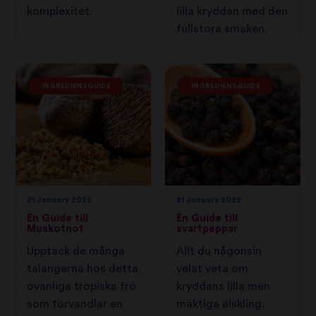
komplexitet.
lilla kryddan med den
fullstora smaken.
INGREDIENSGUIDE
INGREDIENSGUIDE
21 January 2022
21 January 2022
En Guide till
En Guide till
Muskotnot
svartpeppar
Upptäck de många
Allt du någonsin
talangerna hos detta
velat veta om
ovanliga tropiska frö
kryddans lilla men
som förvandlar en
mäktiga älskling.