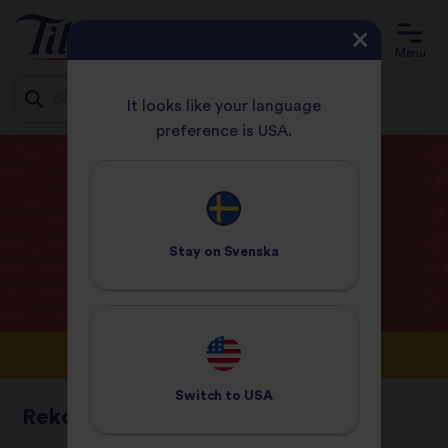
Menu
It looks like your language
preference is USA.
Jump
HEMSIDA
BLOGG
to
content
Tildas
blogg
Stay on
Svenska
Switch to
USA
Rekommenderat