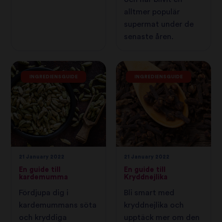
alltmer populär
supermat under de
senaste åren.
INGREDIENSGUIDE
INGREDIENSGUIDE
21 January 2022
21 January 2022
En guide till
En guide till
kardemumma
Kryddnejlika
Fördjupa dig i
Bli smart med
kardemummans söta
kryddnejlika och
och kryddiga
upptäck mer om den