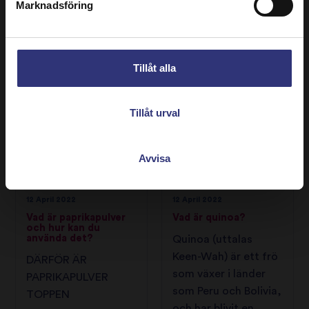
Marknadsföring
Därför älskar vi
Senapsfrön säljs ofta
grönkål
i två olika färger.
Tillåt alla
INGREDIENSGUIDE
INGREDIENSGUIDE
Tillåt urval
Avvisa
12 April 2022
12 April 2022
Vad är paprikapulver
Vad är quinoa?
och hur kan du
använda det?
Quinoa (uttalas
Keen-Wah) är ett frö
DÄRFÖR ÄR
som växer i länder
PAPRIKAPULVER
som Peru och Bolivia,
TOPPEN
och har blivit en