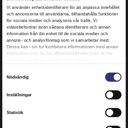
den lilla kryddan med den fullstora smaken.
Vi använder enhetsidentifierare för att anpassa innehållet
och annonserna till användarna, tillhandahålla funktioner
Populärt
för sociala medier och analysera vår trafik. Vi
vidarebefordrar även sådana identifierare och annan
information från din enhet till de sociala medier och
annons- och analysföretag som vi samarbetar med.
Dessa kan i sin tur kombinera informationen med annan
information som du har tillhandahållit eller som de har
samlat in när du har använt deras tjänster.
INGREDIENSGUIDE
INGREDIENSGUIDE
Samtyckesval
Nödvändig
Inställningar
12 April 2022
12 April 2022
Statistik
Vad är grönkål och
Vad är senapsfrön
hur kan du använda
och hur kan du
det?
använda dem?