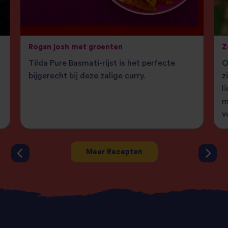
Rogan josh met groenten
Z
Tilda Pure Basmati-rijst is het perfecte
O
bijgerecht bij deze zalige curry.
z
l
m
v
Meer Recepten