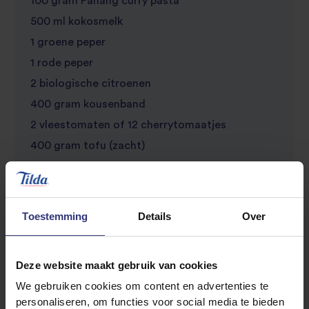
100 gram Panang curry pasta
500 ml kokosmelk
1 groene peper
1 rode peper
2 biologische citroenen
400 gram kousenband
2 vleestomaten of 12 cherrytomaatjes
400 gram tofu (zacht)
4 cm verse laos
4 cm verse gember
2 citroengrasstengels
Toestemming
Details
Over
6 limoenblaadjes
Thaise basilicum (ongeveer 20 blaadjes)
Deze website maakt gebruik van cookies
Zonnebloemolie
We gebruiken cookies om content en advertenties te
personaliseren, om functies voor social media te bieden