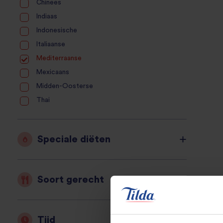
Chinees
Indiaas
Indonesische
Italiaanse
Mediterraanse
Mexicaans
Midden-Oosterse
Thai
Speciale diëten
Soort gerecht
Tijd