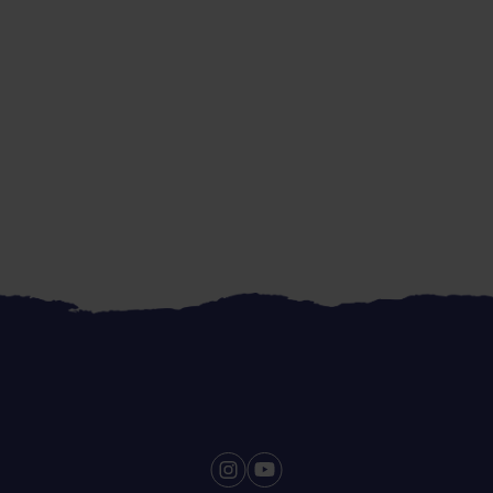
van Tilda.
zwaar valt. Je kunt deze
ook uitstekend gebruik
vulling voor fajita's!