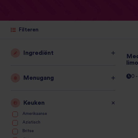
Filteren
Ingrediënt
Med
lim
0 
Menugang
Keuken
Amerikaanse
Aziatisch
Britse