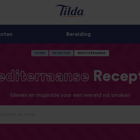
ucten
Bereiding
HOME
RECEPTEN
MEDITERRAANSE
diterraanse
Recep
Ideeën en inspiratie voor een wereld vol smaken