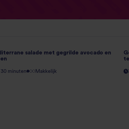
iterrane salade met gegrilde avocado en
G
oen
t
- 30 minuten
Makkelijk