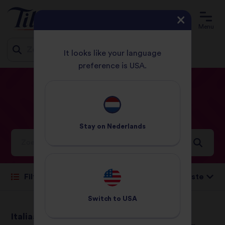
Menu
It looks like your language
preference is USA.
Jump
HOME
RECEPTEN
ITALIAANSE
to
content
Italiaanse
Recepten
Stay on
Nederlands
Ideeën en inspiratie voor een wereld vol smaken
Sorteren op:
Filteren
Switch to
USA
Italiaanse rijstsalade
Italiaanse