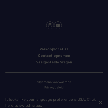
Verkooplocaties
Contact opnemen
Veelgestelde Vragen
Algemene voorwaarden
Privacybeleid
Cookie-voorkeuren
It looks like your language preference is USA.
Click
here to switch sites.
© 2024 Tilda Rice. Tilde Rice is onderdeel van Ebro Foods S.A.