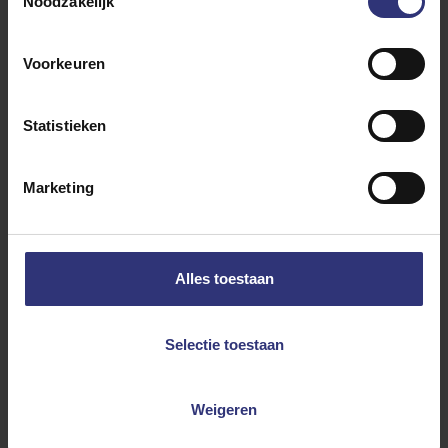
Noodzakelijk
Voorkeuren
Statistieken
Bereidingswijze
Ingrediënten
Marketing
400 g Tilda Pure basmatirijst
6 groene kardamompeulen
Alles toestaan
1 el zonnebloemolie of ghee
2 laurierblad
Selectie toestaan
1 kaneelstokje
2 tl zout
Weigeren