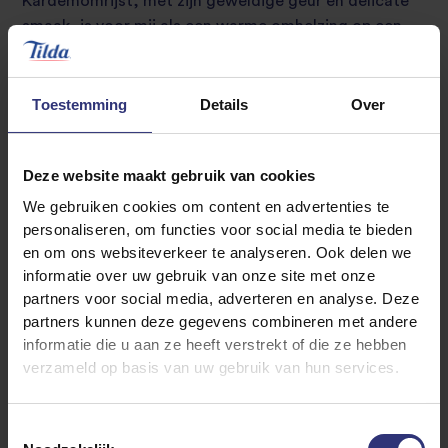
Kardemomrijst, met zijn geweldige geur en delicate
smaak, is voor mij als een warme omhelzing op een
koude dag. De subtiele kruidigheid van de kardemom
vermengt zich perfect met de zachte textuur van de
rijst, waardoor elke hap een verrukking is voor de
Toestemming
Details
Over
zintuigen.
31 - 60 minuten
Voor 4 personen
Deze website maakt gebruik van cookies
We gebruiken cookies om content en advertenties te
personaliseren, om functies voor social media te bieden
en om ons websiteverkeer te analyseren. Ook delen we
informatie over uw gebruik van onze site met onze
partners voor social media, adverteren en analyse. Deze
Dit recept gebruikt:
partners kunnen deze gegevens combineren met andere
Pure Basmati Rice
informatie die u aan ze heeft verstrekt of die ze hebben
verzameld op basis van uw gebruik van hun services.
Verkooplocaties
Toestemmingsselectie