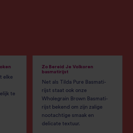
koken
Zo Bereid Je Volkoren
basmatirijst
t elke
Net als Tilda Pure Basmati-
rijst staat ook onze
lijk te
Wholegrain Brown Basmati-
rijst bekend om zijn zalige
nootachtige smaak en
delicate textuur.