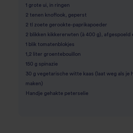
1 grote ui, in ringen
2 tenen knoflook, geperst
2 tl zoete gerookte-paprikapoeder
2 blikken kikkererwten (à 400 g), afgespoeld 
1 blik tomatenblokjes
1,2 liter groentebouillon
150 g spinazie
30 g vegetarische witte kaas (laat weg als je 
maken)
Handje gehakte peterselie