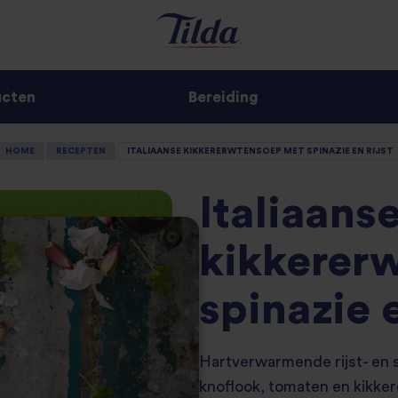
ucten
Bereiding
HOME
RECEPTEN
ITALIAANSE KIKKERERWTENSOEP MET SPINAZIE EN RIJST
Italiaans
kikkerer
spinazie e
Hartverwarmende rijst- en 
knoflook, tomaten en kikke