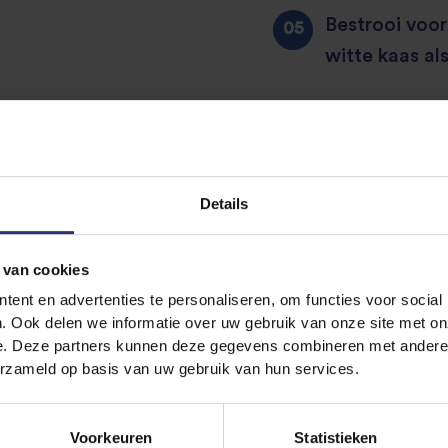
Bestrooi voor
witte kaas als
Dit recept delen
Details
 van cookies
ent en advertenties te personaliseren, om functies voor social
Vergelijkbare recepten ontdekken
. Ook delen we informatie over uw gebruik van onze site met on
e. Deze partners kunnen deze gegevens combineren met andere i
erzameld op basis van uw gebruik van hun services.
er/kaas
Avondeten
Lunch
Voorkeuren
Statistieken