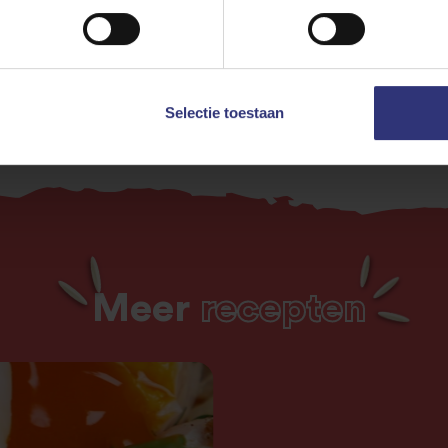
en
Makkelijk
Glutenvrij
Selectie toestaan
Meer
recepten