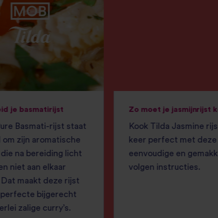
id je basmatirijst
Zo moet je jasmijnrijst 
re Basmati-rijst staat
Kook Tilda Jasmine rijs
 om zijn aromatische
keer perfect met deze
 die na bereiding licht
eenvoudige en gemakke
 en niet aan elkaar
volgen instructies.
 Dat maakt deze rijst
 perfecte bijgerecht
erlei zalige curry’s.