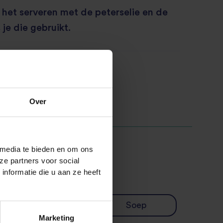
 het serveren met de peterselie en de
 je die gebruikt.
Over
 media te bieden en om ons
ze partners voor social
nformatie die u aan ze heeft
Italiaanse
Soep
Marketing