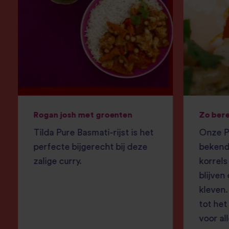
Rogan josh met groenten
Zo bere
Tilda Pure Basmati-rijst is het
Onze Pu
perfecte bijgerecht bij deze
bekend
zalige curry.
korrels
blijven
kleven.
tot het
voor all