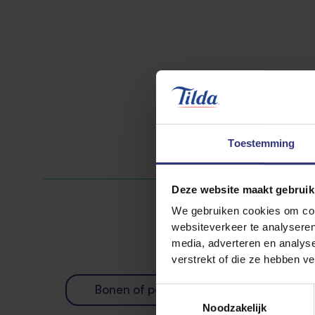
Toestemming
Deze website maakt gebruik
We gebruiken cookies om cont
websiteverkeer te analyseren
media, adverteren en analys
verstrekt of die ze hebben v
Bonen of peulvruchten
Pane
Toestemmingsselectie
Noodzakelijk