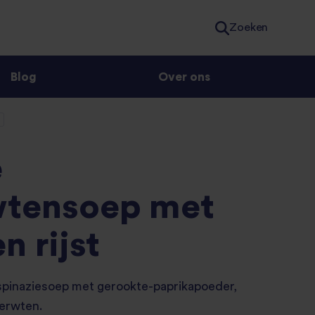
Zoeken
Blog
Over ons
e
wtensoep met
n rijst
spinaziesoep met gerookte-paprikapoeder,
rerwten.