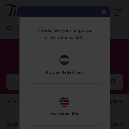
Menu
It looks like your language
preference is USA.
Jump
HOME
RECEPTEN
VIS
to
content
Vis
Recepten
Stay on
Nederlands
Ideeën en inspiratie voor een wereld vol smaken
Sorteren op:
Filteren
Switch to
USA
Snelle paella met
Vistaco's met limoen-