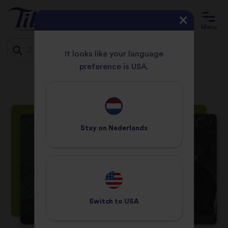
Menu
It looks like your language
preference is USA.
HOME
RECEPTEN
Jump
COURGETTE-ASPERGERISOTTO MET ERWTENPUREE EN MUNT
to
content
Stay on
Nederlands
Switch to
USA