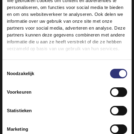
We gebruiken cookies om content en advertenties te
Grote klont boter
personaliseren, om functies voor social media te bieden
Een klein handje peterselie, gehakt
en om ons websiteverkeer te analyseren. Ook delen we
2 el geraspte Parmezaanse kaas
informatie over uw gebruik van onze site met onze
partners voor social media, adverteren en analyse. Deze
partners kunnen deze gegevens combineren met andere
informatie die u aan ze heeft verstrekt of die ze hebben
verzameld op basis van uw gebruik van hun services.
Toestemmingsselectie
Noodzakelijk
Vergelijkbare recepten ontdekken
Voorkeuren
Statistieken
Avondeten
Lunch
Risotto
31 - 60 minuten
Marketing