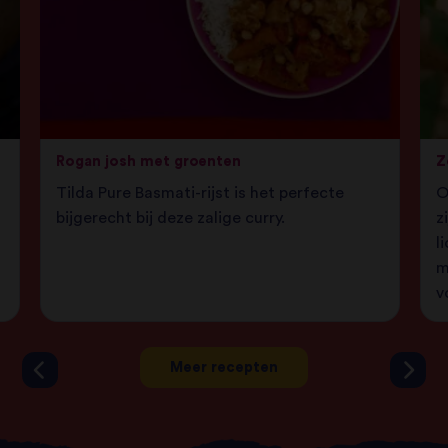
Rogan josh met groenten
Z
Tilda Pure Basmati-rijst is het perfecte
O
bijgerecht bij deze zalige curry.
z
l
m
v
Meer recepten