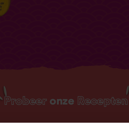
Energie
Vet
waarvan verzadigde vette
Koolhydraten
waarvan suikers
Vezels
Eiwitten
Zout
Probeer
onze
Recepten