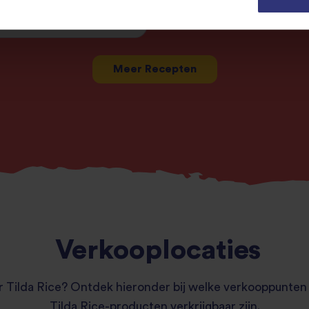
?
Meer Recepten
Verkooplocaties
 Tilda Rice? Ontdek hieronder bij welke verkooppunten
Tilda Rice-producten verkrijgbaar zijn.