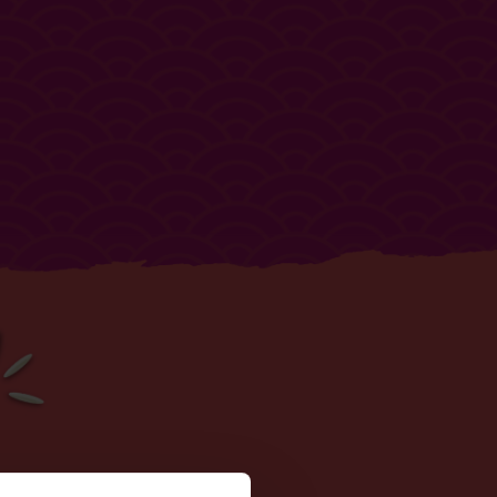
889kJ / 212kcal (10%)
0.6g
0.3g
n
0.2g
0.1g
77.6g
0.5g
0.3g
0.9g
0.5g
7.9g
4.7g
0.01g