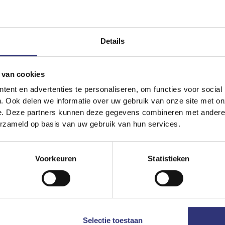
Details
 van cookies
ent en advertenties te personaliseren, om functies voor social
. Ook delen we informatie over uw gebruik van onze site met on
e. Deze partners kunnen deze gegevens combineren met andere i
erzameld op basis van uw gebruik van hun services.
se roerbakschotel met
n paddenstoelen
Voorkeuren
Statistieken
 zou je nog Chinees
 als je met dit snelle,
dige recept binnen
 minuten authentieke
e smaken op tafel kunt
Selectie toestaan