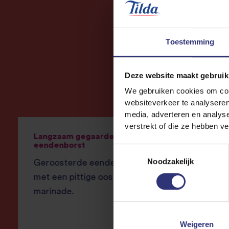
Toestemming
Deze website maakt gebruik
We gebruiken cookies om cont
websiteverkeer te analyseren
media, adverteren en analys
verstrekt of die ze hebben v
Langzaam gegaarde oosterse
Ooster
eendenborst
eend e
Toestemmingsselectie
Noodzakelijk
Geroosterde eendenborst
Waarom
met een pittige oosterse
afhalen
marinade.
eenvou
enkele
oosters
Weigeren