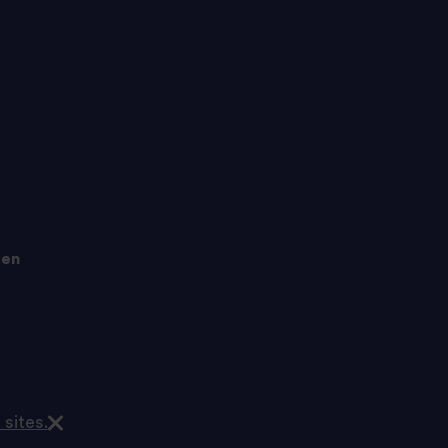
gen
 sites.