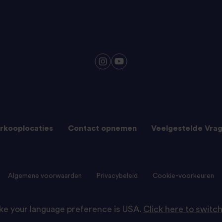
rkooplocaties
Contact opnemen
Veelgestelde Vra
Algemene voorwaarden
Privacybeleid
Cookie-voorkeuren
like your language preference is USA.
Click here to switch
© 2024 Tilda Rice. Tilde Rice is onderdeel van Ebro Foods S.A.