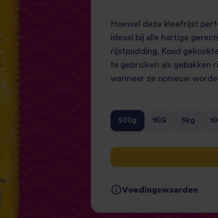
Hoewel deze kleefrijst perfe
ideaal bij alle hartige gere
rijstpudding. Koud gekookte
te gebruiken als gebakken ri
wanneer ze opnieuw worde
500g
1KG
5kg
1
Voedingswaarden
Gemiddelde waarden