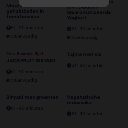
Libanese Mujadara
Mozzarella
met Dukkah-
gehaktballen in
Gearomatiseerde
tomatensaus
Yoghurt
61 - 90 minuten
61 - 90 minuten
Eenvoudig
Eenvoudig
Pure Basmati Rijst
Tajine met vis
JACKFRUIT BIRYANI
61 - 90 minuten
61 - 90 minuten
Eenvoudig
Biryani met groenten
Vegetarische
moussaka
61 - 90 minuten
61 - 90 minuten