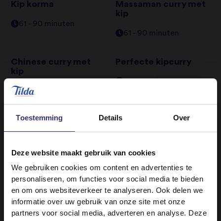
Kip korma
Massaman curry met
kip
61 - 90 minuten
61 - 90 minuten
Chinese curry met
Perfecte kipcurry
kip
61 - 90 minuten
61 - 90 minuten
Toestemming
Details
Over
Geroosterde en
Rogan josh met lam
gevulde flespompoen
61 - 90 minuten
61 - 90 minuten
Deze website maakt gebruik van cookies
We gebruiken cookies om content en advertenties te
personaliseren, om functies voor social media te bieden
1
2
en om ons websiteverkeer te analyseren. Ook delen we
informatie over uw gebruik van onze site met onze
partners voor social media, adverteren en analyse. Deze