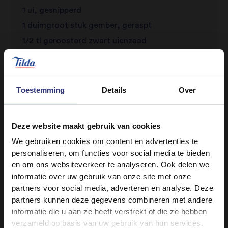
1 ui, gesnipperd
1 duimgroot stuk gember, geraspt
1/2 tl geroosterd zwart uienzaad
Blik tomatenblokjes (à 200 g)
100 ml water
1 grote tomaat, in kwarten
Toestemming
Details
Over
Zout en zwarte peper naar smaak
Deze website maakt gebruik van cookies
We gebruiken cookies om content en advertenties te
personaliseren, om functies voor social media te bieden
en om ons websiteverkeer te analyseren. Ook delen we
informatie over uw gebruik van onze site met onze
partners voor social media, adverteren en analyse. Deze
partners kunnen deze gegevens combineren met andere
informatie die u aan ze heeft verstrekt of die ze hebben
Vergelijkbare recepten ontdekken
verzameld op basis van uw gebruik van hun services.