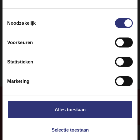
Toestemmingsselectie
Groenten
Lamsvlees
Noodzakelijk
Avondeten
Indisch
Voorkeuren
Curry
61 - 90 minuten
Statistieken
Marketing
Alles toestaan
Meer
recepten
Selectie toestaan