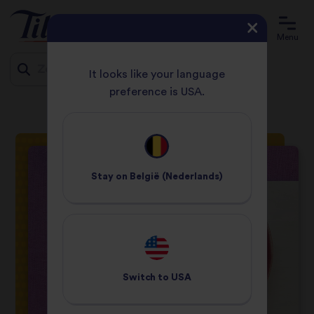
Menu
It looks like your language
preference is USA.
START
RECEPTEN
ROGAN JOSH MET LAM
Jump
to
content
Stay on
België (Nederlands)
Switch to
USA