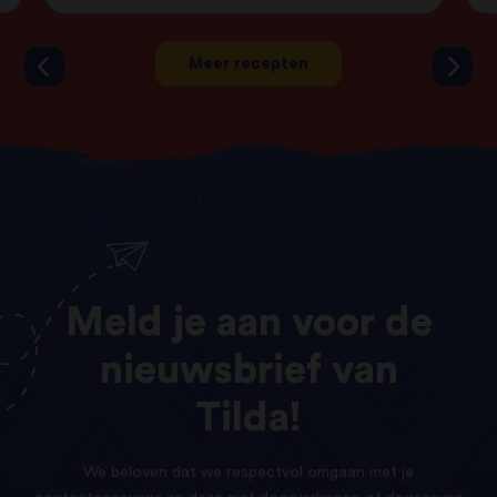
Meer recepten
Meld
je
aan
voor
de
nieuwsbrief
van
Tilda!
We beloven dat we respectvol omgaan met je