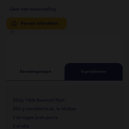
Geef een beoordeling
Recept afdrukken
1
2
star
3
star
review
4
star
review
Bereidingswijze
Ingrediënten
5
star
review
star
review
250g Tilda Basmati Rijst
review
350 g lamsbiefstuk, in blokjes
2 el rogan josh-pasta
2 el olie