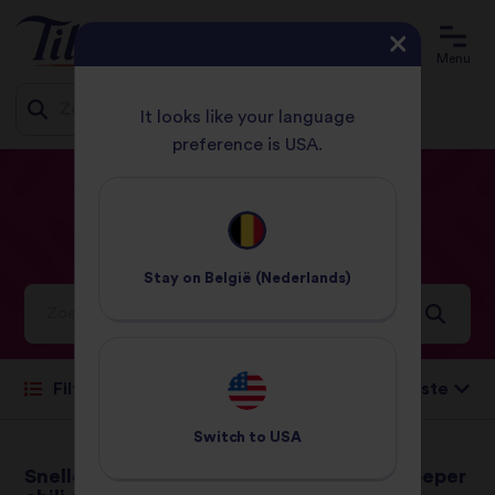
Menu
It looks like your language
preference is USA.
Jump
START
RECEPTEN
PAGINA 7
to
content
Onze
recepten
Stay on
België (Nederlands)
Ideeën en inspiratie voor een wereld vol smaken
Sorteren op:
Filteren
Switch to
USA
Snelle en makkelijke
Kip met groene peper