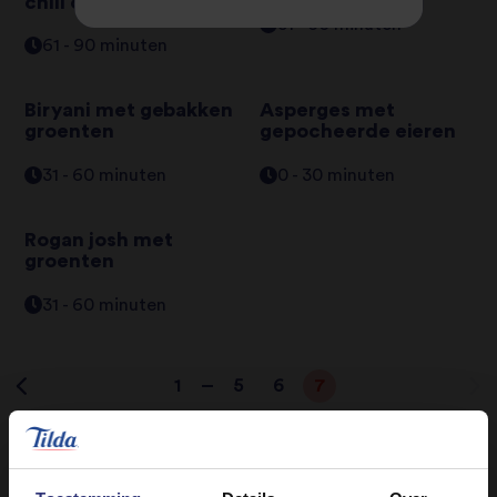
chili con carne
31 - 60 minuten
61 - 90 minuten
Biryani met gebakken
Asperges met
groenten
gepocheerde eieren
31 - 60 minuten
0 - 30 minuten
Rogan josh met
groenten
31 - 60 minuten
1
5
6
7
…