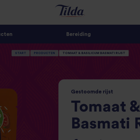
ucten
Bereiding
START
PRODUCTEN
TOMAAT & BASILICUM BASMATI RIJST
Gestoomde
rijst
Tomaat &
Basmati R