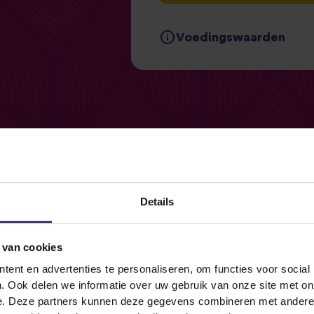
Voedingswaarden
Gemiddelde waarden
Energie
Vet
waarvan verzadigde vette
Koolhydraten
Details
waarvan suikers
Vezels
Waar
te
kopen
 van cookies
Eiwitten
ent en advertenties te personaliseren, om functies voor social
. Ook delen we informatie over uw gebruik van onze site met on
rijst kopen? Ontdek hieronder welke retailers jouw favorie
Zout
e. Deze partners kunnen deze gegevens combineren met andere i
producten verkopen.