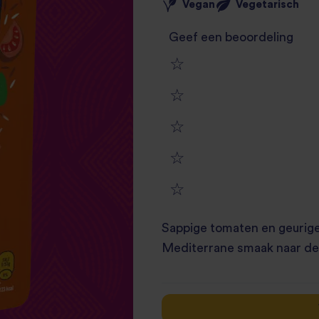
Vegan
Vegetarisch
Geef een beoordeling
1
2
star
3
star
review
4
star
review
5
star
review
Sappige tomaten en geurige
star
review
Mediterrane smaak naar dez
review