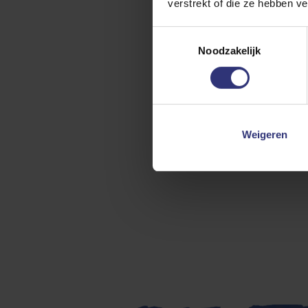
verstrekt of die ze hebben v
Toestemmingsselectie
Noodzakelijk
Weigeren