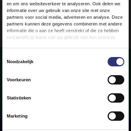
en om ons websiteverkeer te analyseren. Ook delen we
Droge Rijst
informatie over uw gebruik van onze site met onze
partners voor social media, adverteren en analyse. Deze
partners kunnen deze gegevens combineren met andere
informatie die u aan ze heeft verstrekt of die ze hebben
verzameld op basis van uw gebruik van hun services.
Toestemmingsselectie
Noodzakelijk
Wil
je
een
product
van
Tilda
kopen?
Voorkeuren
Ontdek hieronder bij welke winkels je terechtkunt.
Statistieken
Verkooplocaties
Marketing