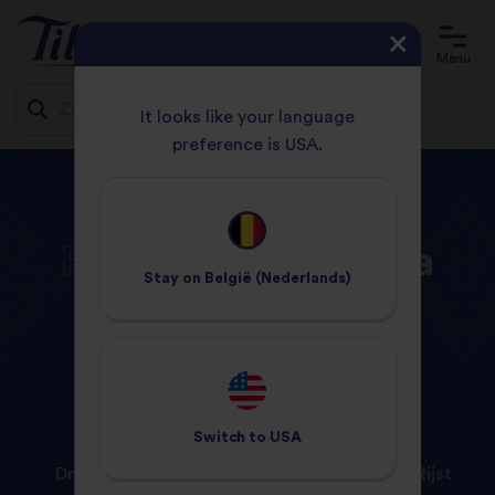
Menu
It looks like your language
preference is USA.
Jump
START
PRODUCTEN
ZUID-AFRIKAANS
to
content
Producten
van
Tilda
Stay on
België (Nederlands)
Switch to
USA
Dry Rice
Gestoomde rijst
Droge Rijst