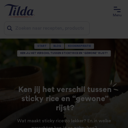
Menu
Jump
START
BLOG
KOOKINSPIRATIE
to
KEN JIJ HET VERSCHIL TUSSEN STICKY RICE EN “GEWONE” RIJST?
content
Ken jij het verschil tussen
sticky rice en “gewone”
rijst?
Wat maakt sticky rice zo lekker? En in welke
gerechten kan je ze gebruiken?