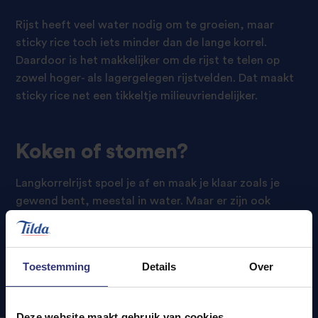
Rijst heeft veel water nodig om te groeien, maar
sticky rice toch iets minder dan de lange korrel.
Daardoor is het makkelijker om de rijst te telen op
zowel hoger- als lagergelegen rijstvelden. Dat maakt
sticky rice net een tikkeltje milieuvriendelijker.
Koken of stomen?
Langkorrelrijst spoel je af en maak je klaar zoals je
gewend bent, meestal in water. Maar er zijn ook
andere manieren
om rijst op smaak te brengen. Sticky
rice bereiden vraagt om meer aandacht. Traditioneel
moeten de korrels minstens vier uur lang weken om
Toestemming
Details
Over
de granen zachter te maken. Nadien giet je de rijst af
en stoom je de korrels ongeveer 30 minuten lang.
Deze website maakt gebruik van cookies