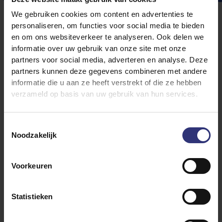
We gebruiken cookies om content en advertenties te
personaliseren, om functies voor social media te bieden
en om ons websiteverkeer te analyseren. Ook delen we
informatie over uw gebruik van onze site met onze
partners voor social media, adverteren en analyse. Deze
Perfect voor allerlei
partners kunnen deze gegevens combineren met andere
gerechten
informatie die u aan ze heeft verstrekt of die ze hebben
verzameld op basis van uw gebruik van hun services.
Sticky rice is de vaste basis voor gerechten als nigiri,
maki en uramaki. Maar je kunt ‘m ook voor minder
Toestemmingsselectie
traditionele sushi gebruiken, zoals
California rolls
. En
Noodzakelijk
hij is onmisbaar in
poké bowls
.
Eigenlijk is sticky rijst perfect voor elk gerecht dat je
Voorkeuren
met stokjes wilt eten. En dankzij zijn zachtere textuur
en zoetere smaak is sticky rice ook de beste keuze
voor desserts zoals
rijstpudding
of sticky rice cakes.
Statistieken
Langkorrelrijst is meer geschikt voor gerechten die