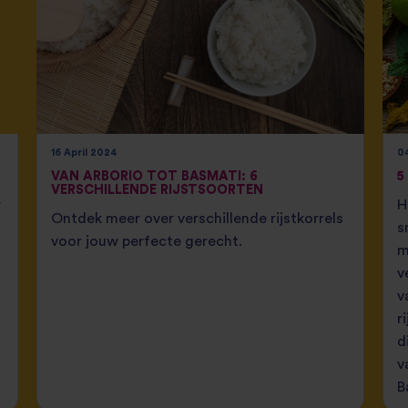
16 April 2024
0
VAN ARBORIO TOT BASMATI: 6
5
VERSCHILLENDE RIJSTSOORTEN
r
H
Ontdek meer over verschillende rijstkorrels
s
voor jouw perfecte gerecht.
m
v
v
r
d
v
B