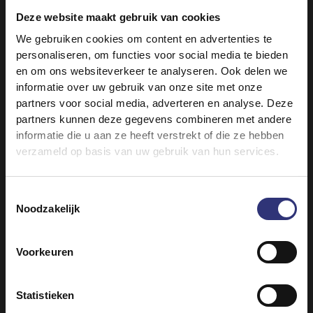
Deze website maakt gebruik van cookies
GEZONDE DIËTEN
We gebruiken cookies om content en advertenties te
personaliseren, om functies voor social media te bieden
en om ons websiteverkeer te analyseren. Ook delen we
informatie over uw gebruik van onze site met onze
partners voor social media, adverteren en analyse. Deze
partners kunnen deze gegevens combineren met andere
informatie die u aan ze heeft verstrekt of die ze hebben
10 Augustus 2021
verzameld op basis van uw gebruik van hun services.
Kan curry gezond
zijn?
We hebben enkele
Toestemmingsselectie
heerlijke recepten
Noodzakelijk
voor je
samengesteld die in
Voorkeuren
een mum van tijd op
tafel zet, sneller dan
de bezorger aan je
Statistieken
deur zou kunnen