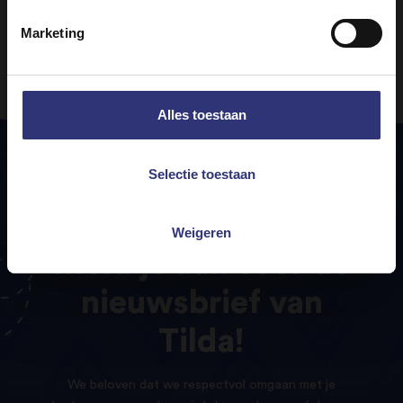
staan.
Marketing
Alles toestaan
Selectie toestaan
Weigeren
Meld
je
aan
voor
de
nieuwsbrief
van
Tilda!
We beloven dat we respectvol omgaan met je