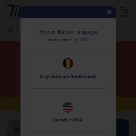
Menu
It looks like your language
preference is USA.
Jump
START
BLOG
to
content
Blog van
Tilda
Stay on
België (Nederlands)
Switch to
USA
GEZONDE DIËTEN
GEZONDE DIËTEN