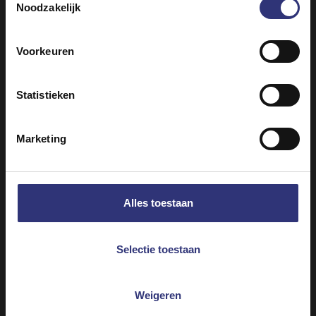
Noodzakelijk
29 April 2021
Onze missie
Voorkeuren
Van de uitlopers van
het Himalaya-
Statistieken
gebergte tot een
bescheiden begin in
het VK: we kijken
Marketing
terug op 50
fantastische jaren
waarin we alleen de
Alles toestaan
allerbeste rijst voor
je produceerden en
met je deelden.
Selectie toestaan
Weigeren