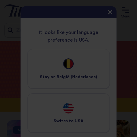
Menu
It looks like your language
preference is USA.
Jump
START
BLOG
to
content
Blog van
Tilda
Stay on
België (Nederlands)
Switch to
USA
CAMPAGNES
CAMPAGNES