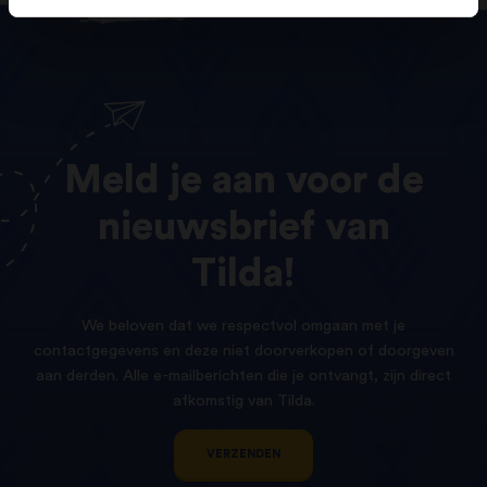
Meld
je
aan
voor
de
nieuwsbrief
van
Tilda!
We beloven dat we respectvol omgaan met je
contactgegevens en deze niet doorverkopen of doorgeven
aan derden. Alle e-mailberichten die je ontvangt, zijn direct
afkomstig van Tilda.
VERZENDEN