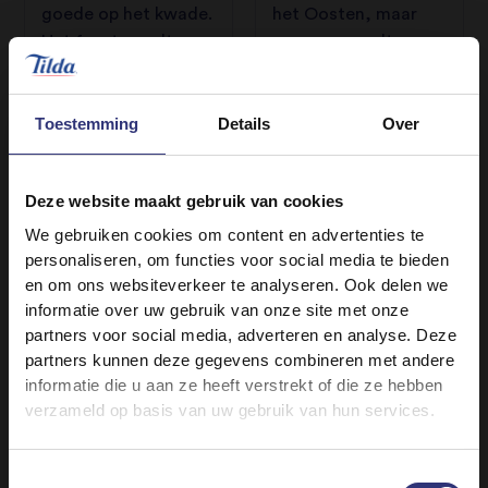
goede op het kwade.
het Oosten, maar
Het feest wordt
waarom wordt er
gevierd door het
eigenlijk rijst
strooien van
gegooid op een
gekleurd poeder.
bruiloft? En welke
Toestemming
Details
Over
Maar wat is de
andere tradities met
betekenis daarvan?
rijst zijn er? Je leest
Deze website maakt gebruik van cookies
Lees in dit artikel
het in dit artikel.
alles over het
We gebruiken cookies om content en advertenties te
personaliseren, om functies voor social media te bieden
Holifeest!
en om ons websiteverkeer te analyseren. Ook delen we
informatie over uw gebruik van onze site met onze
partners voor social media, adverteren en analyse. Deze
CAMPAGNES
partners kunnen deze gegevens combineren met andere
informatie die u aan ze heeft verstrekt of die ze hebben
verzameld op basis van uw gebruik van hun services.
Toestemmingsselectie