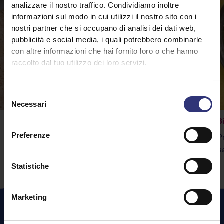
analizzare il nostro traffico. Condividiamo inoltre
informazioni sul modo in cui utilizzi il nostro sito con i
nostri partner che si occupano di analisi dei dati web,
pubblicità e social media, i quali potrebbero combinarle
con altre informazioni che hai fornito loro o che hanno
raccolto dal tuo utilizzo dei loro servizi.
Selezione
Necessari
del
consenso
Rogan josh di verdure
B
Preferenze
Il riso Tilda Pure Basmati è
P
l'accompagnamento perfetto per questo
s
gustosissimo curry.
Statistiche
Marketing