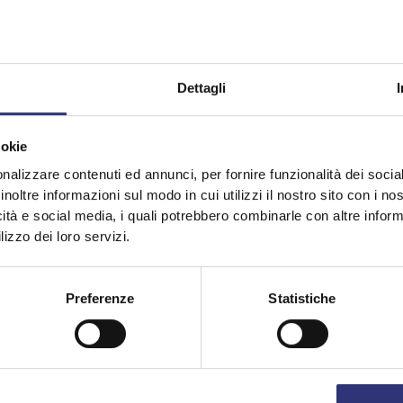
scalda per un
Pure Basmati 
Dettagli
Condividi questa rice
ookie
nalizzare contenuti ed annunci, per fornire funzionalità dei socia
inoltre informazioni sul modo in cui utilizzi il nostro sito con i n
icità e social media, i quali potrebbero combinarle con altre inform
lizzo dei loro servizi.
Scopri ricette simili
Preferenze
Statistiche
Curry
0-30 minuti
Difficoltà bas