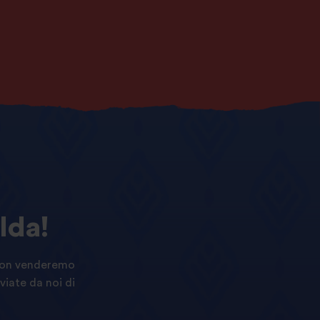
lda!
e non venderemo
viate da noi di