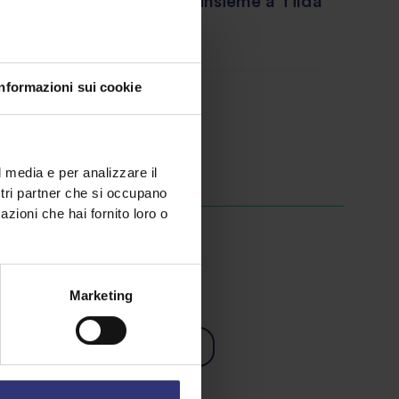
 minuto. Servi ben caldo insieme a Tilda
Rice.
Informazioni sui cookie
tta
l media e per analizzare il
ostri partner che si occupano
azioni che hai fornito loro o
Marketing
sa
Vegetariano