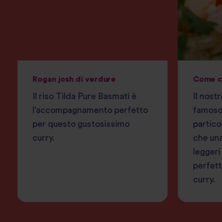
Rogan josh di verdure
Come cu
Il riso Tilda Pure Basmati è
Il nost
l’accompagnamento perfetto
famoso 
per questo gustosissimo
partico
curry.
che una
leggeri
perfett
curry.