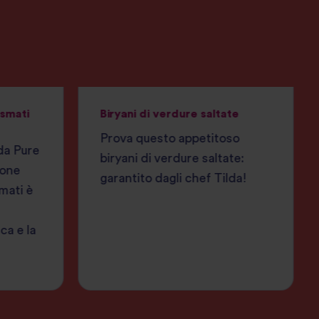
asmati
Biryani di verdure saltate
Prova questo appetitoso
lda Pure
biryani di verdure saltate:
ione
garantito dagli chef Tilda!
mati è
ca e la