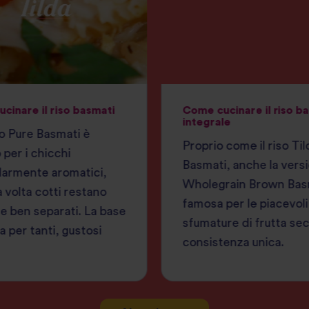
cinare il riso basmati
Come cucinare il riso b
integrale
ro Pure Basmati è
Proprio come il riso Ti
per i chicchi
Basmati, anche la vers
larmente aromatici,
Wholegrain Brown Bas
 volta cotti restano
famosa per le piacevoli
 e ben separati. La base
sfumature di frutta sec
a per tanti, gustosi
consistenza unica.