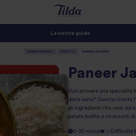
Le nostre guide
PAGINA INIZIALE
RICETTA
PANEER JALFREZI
Paneer Ja
Vuoi provare una specialità i
dieta sana? Questa ricetta f
gli ingredienti che vuoi: ad 
patate bollite o straccetti d
0-30 minuti
Difficoltà