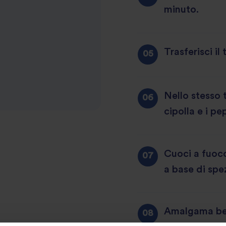
minuto.
Trasferisci il
Nello stesso 
cipolla e i pe
Cuoci a fuoco
a base di spe
Amalgama ben