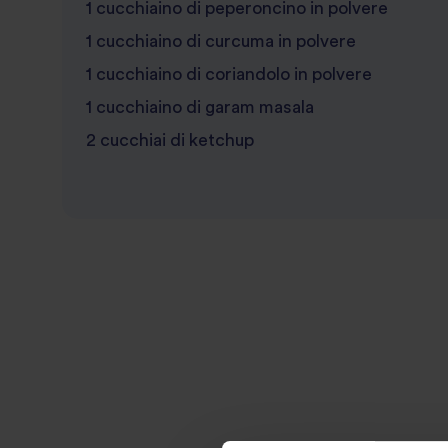
1 cucchiaino di peperoncino in polvere
1 cucchiaino di curcuma in polvere
1 cucchiaino di coriandolo in polvere
1 cucchiaino di garam masala
2 cucchiai di ketchup