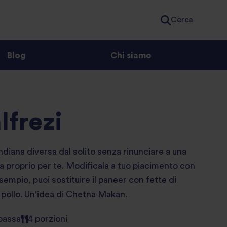
Cerca
Blog
Chi siamo
lfrezi
ndiana diversa dal solito senza rinunciare a una
a proprio per te. Modificala a tuo piacimento con
esempio, puoi sostituire il paneer con fette di
i pollo. Un'idea di Chetna Makan.
 bassa
4 porzioni