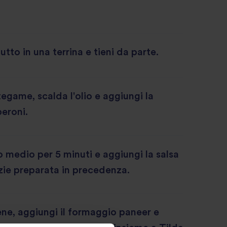
 tutto in una terrina e tieni da parte.
tegame, scalda l'olio e aggiungi la
peroni.
 medio per 5 minuti e aggiungi la salsa
zie preparata in precedenza.
e, aggiungi il formaggio paneer e