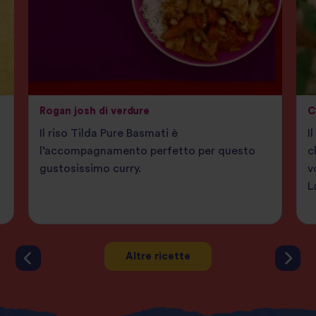
Rogan josh di verdure
C
Il riso Tilda Pure Basmati è
I
l’accompagnamento perfetto per questo
c
gustosissimo curry.
v
L
Altre ricette