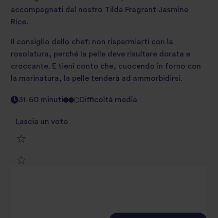
accompagnati dal nostro Tilda Fragrant Jasmine
Rice.
Il consiglio dello chef: non risparmiarti con la
rosolatura, perché la pelle deve risultare dorata e
croccante. E tieni conto che, cuocendo in forno con
la marinatura, la pelle tenderà ad ammorbidirsi.
31-60 minuti
Difficoltà media
Lascia un voto
1
2
star
3
star
review
4
star
review