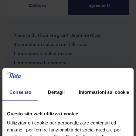
Cottura
Ingredienti
5
star
review
star
review
2 buste di Tilda Fragrant Jasmine Rice
review
4 cucchiai di salsa ai mirtilli rossi
1 cucchiaio di salsa di soia
1 cucchiaino di cannella
2 spicchi d’aglio
4 petti d’anatra
1 cucchiaio di polvere cinque spezie
Consenso
Dettagli
Informazioni sui cookie
1 cucchiaio di semi di cipolla nera
2 cipollotti
Questo sito web utilizza i cookie
Sale
Utilizziamo i cookie per personalizzare contenuti ed
Pepe
annunci, per fornire funzionalità dei social media e per
Olio d’oliva