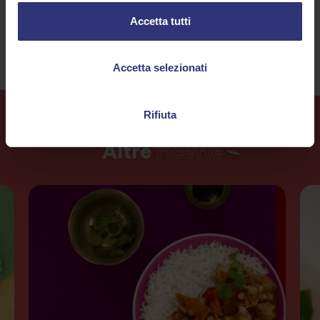
Difficoltà media
Senza lattosio
Accetta tutti
Accetta selezionati
Rifiuta
Altre
ricette