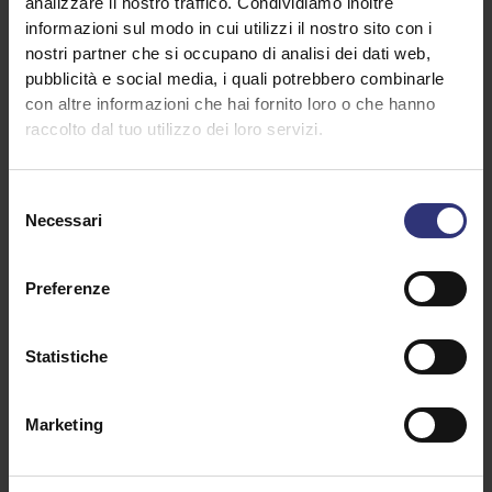
analizzare il nostro traffico. Condividiamo inoltre
informazioni sul modo in cui utilizzi il nostro sito con i
nostri partner che si occupano di analisi dei dati web,
pubblicità e social media, i quali potrebbero combinarle
con altre informazioni che hai fornito loro o che hanno
raccolto dal tuo utilizzo dei loro servizi.
Selezione
Necessari
del
Scopri ricette simili
consenso
Preferenze
Anatra
Cena
Statistiche
Asia
Cina
Marketing
Forno
31-60 minuti