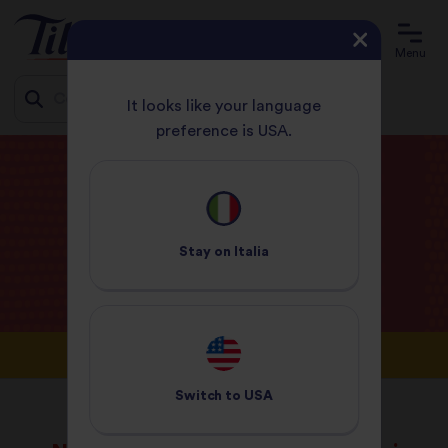
Menu
It looks like your language
preference is USA.
Jump
PAGINA INIZIALE
BLOG
to
content
Blog
Tilda
Stay on
Italia
Switch to
USA