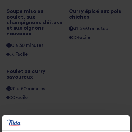
Soupe miso au
Curry épicé aux pois
poulet, aux
chiches
champignons shiitake
et aux oignons
31 à 60 minutes
nouveaux
Facile
0 à 30 minutes
Facile
Poulet au curry
savoureux
31 à 60 minutes
Facile