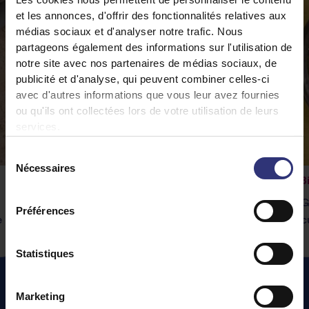
et les annonces, d'offrir des fonctionnalités relatives aux
médias sociaux et d'analyser notre trafic. Nous
partageons également des informations sur l'utilisation de
notre site avec nos partenaires de médias sociaux, de
publicité et d'analyse, qui peuvent combiner celles-ci
avec d'autres informations que vous leur avez fournies
ou qu'ils ont collectées lors de votre utilisation de leurs
services.
Sélection
Nécessaires
du
Rogan josh aux légumes
B
consentement
Notre riz Pure Basmati Tilda accompagnera
G
Préférences
e
à la perfection ce délicieux curry.
c
Statistiques
Marketing