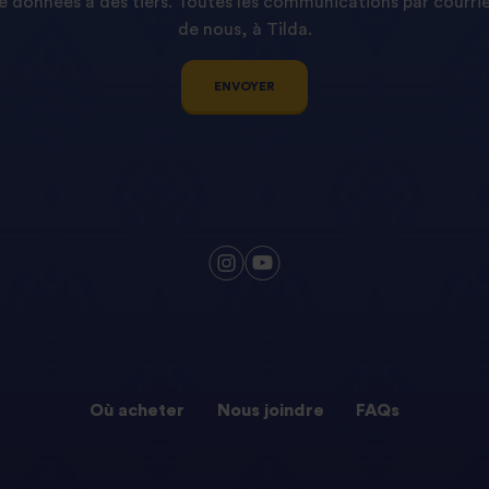
 données à des tiers. Toutes les communications par courri
de nous, à Tilda.
ENVOYER
Où acheter
Nous joindre
FAQs