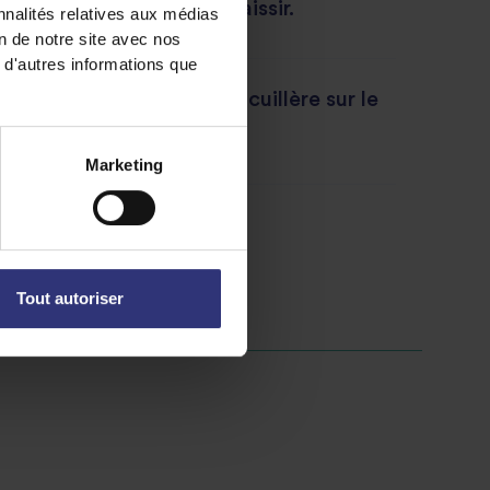
bouillon et cuire pour épaissir.
nnalités relatives aux médias
on de notre site avec nos
 d'autres informations que
aisonnement et verser à la cuillère sur le
herbes et servir chaud.
Marketing
e
Tout autoriser