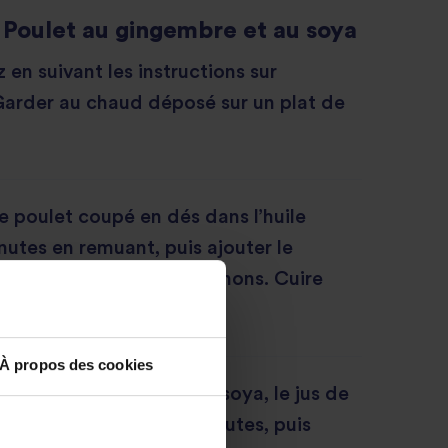
Poulet au gingembre et au soya
z en suivant les instructions sur
Garder au chaud déposé sur un plat de
le poulet coupé en dés dans l’huile
utes en remuant, puis ajouter le
, le gingembre et les oignons. Cuire
nutes.
À propos des cookies
ois mange-tout, la sauce soya, le jus de
sucre. Cuire pendant 2 minutes, puis