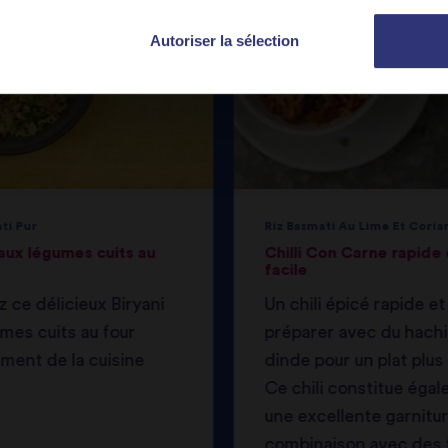
Autoriser la sélection
ti Pur
Riz Basmati Au Lime Et Coria
 aux légumes cuits au
Chilli Con Carne rapide 
facile
 ce délicieux Biryani
Un chili épicé rapide et 
mes cuits au four
préparer avec du hach
ment de la cuisine
dinde pour un plat plus 
Ce chili constitue éga
une excellente garnitu
combinaison avec des f