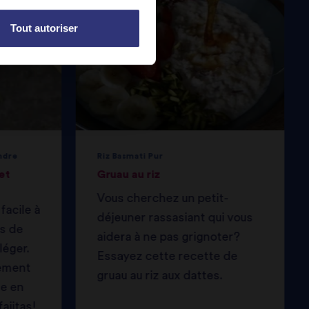
Tout autoriser
ndre
Riz Basmati Pur
et
Gruau au riz
Vous cherchez un petit-
facile à
déjeuner rassasiant qui vous
is de
aidera à ne pas grignoter?
léger.
Essayez cette recette de
lement
gruau au riz aux dattes.
re en
ajitas!