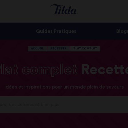
Guides Pratiques
Blog
ACCUEIL
RECETTES
PLAT COMPLET
lat
complet
Recett
Idées et inspirations pour un monde plein de saveurs