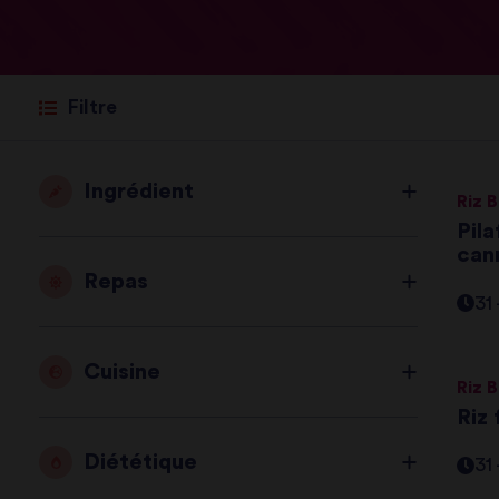
Filtre
Ingrédient
Riz 
Pila
can
Repas
31
Cuisine
Riz 
Riz 
Diététique
31