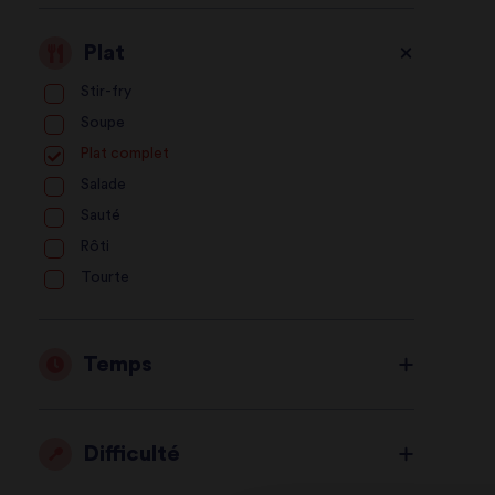
Plat
Stir-fry
Soupe
Plat complet
Salade
Sauté
Rôti
Tourte
Temps
Difficulté