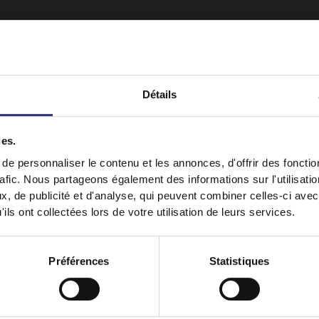
Détails
ies.
It looks like your language preference is USA.
e personnaliser le contenu et les annonces, d'offrir des fonctio
rafic. Nous partageons également des informations sur l'utilisati
, de publicité et d'analyse, qui peuvent combiner celles-ci avec
ils ont collectées lors de votre utilisation de leurs services.
Recettes
en vedette
y on
Canada (Français)
Switch to
USA
Préférences
Statistiques