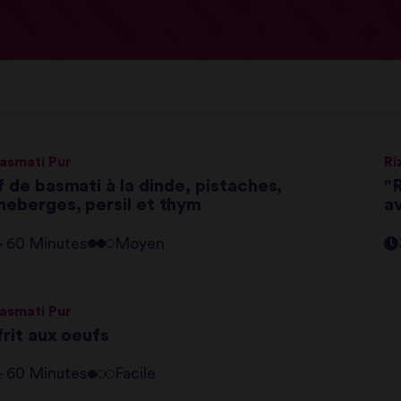
Basmati Pur
Ri
f de basmati à la dinde, pistaches,
"
neberges, persil et thym
a
 - 60 Minutes
Moyen
Basmati Pur
frit aux oeufs
 - 60 Minutes
Facile