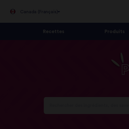
Canada (Français)
Recettes
Produits
Jump
to
content
P