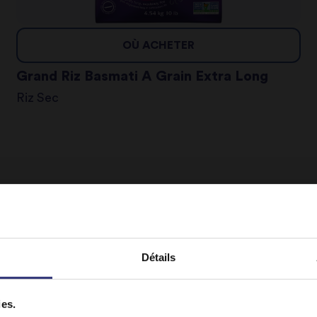
OÙ ACHETER
Grand Riz Basmati A Grain Extra Long
Riz Sec
Détails
ies.
It looks like your language preference is USA.