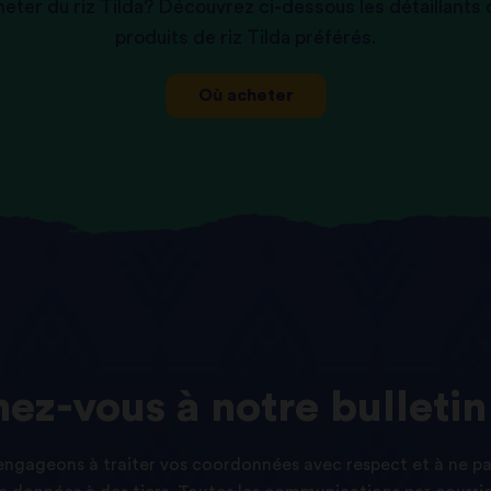
eter du riz Tilda? Découvrez ci-dessous les détaillants
produits de riz Tilda préférés.
Où acheter
ez-vous
à
notre
bulletin
ngageons à traiter vos coordonnées avec respect et à ne p