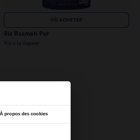
OÙ ACHETER
Riz Basmati Pur
Riz a la Vapeur
À propos des cookies