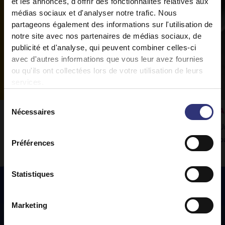
et les annonces, d'offrir des fonctionnalités relatives aux
médias sociaux et d'analyser notre trafic. Nous
partageons également des informations sur l'utilisation de
notre site avec nos partenaires de médias sociaux, de
publicité et d'analyse, qui peuvent combiner celles-ci
avec d'autres informations que vous leur avez fournies
ou qu'ils ont collectées lors de votre utilisation de leurs
services.
Sélection
Rogan josh aux légumes
A
Nécessaires
du
consentement
Notre riz Pure Basmati Tilda accompagnera
U
à la perfection ce délicieux curry.
p
Préférences
Statistiques
Marketing