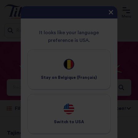
Menu
It looks like your language
preference is USA.
Jump
ACCUEIL
RECETTES
FRUITS DE MER
to
content
Fruits
de
Mer
Recettes
Stay on
Belgique (Français)
Idées et inspirations pour un monde rempli de saveurs
Trier par:
Filtrer
Switch to
USA
Tajine de poisson