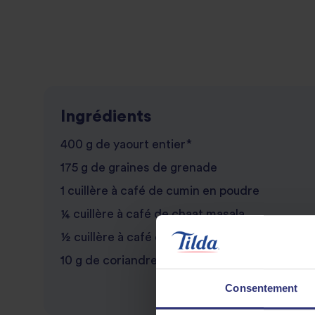
Ingrédients
400 g de yaourt entier*
175 g de graines de grenade
1 cuillère à café de cumin en poudre
¼ cuillère à café de chaat masala
½ cuillère à café de sel
10 g de coriandre et/ou de menthe fraîche, 
Consentement