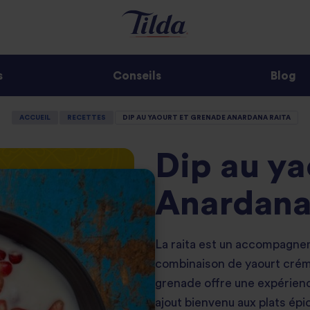
s
Conseils
Blog
ACCUEIL
RECETTES
DIP AU YAOURT ET GRENADE ANARDANA RAITA
Dip au ya
Anardana
La raita est un accompagnem
combinaison de yaourt crém
grenade offre une expérienc
ajout bienvenu aux plats épic