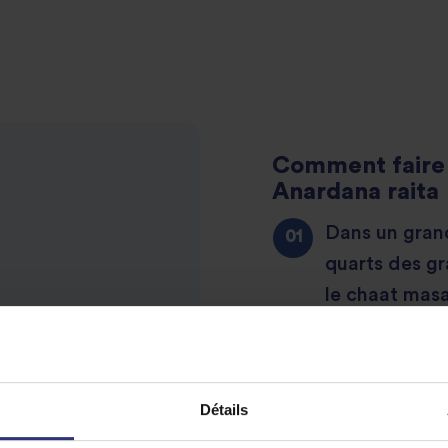
Comment faire 
Anardana raita
Dans un grand
quarts des gr
le chaat masal
menthe.
hachée
Garnissez ave
Détails
réservez au r