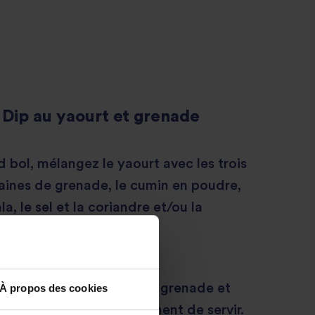
Dip au yaourt et grenade
 bol, mélangez le yaourt avec les trois
aines de grenade, le cumin en poudre,
a, le sel et la coriandre et/ou la
c le reste des graines de grenade et
À propos des cookies
éfrigérateur jusqu'au moment de servir.