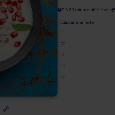
0 à 30 minutes
Facile
Laisser une note
1
2
star
3
star
review
4
star
review
5
star
review
star
review
review