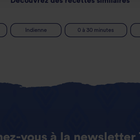
Découvrez des recettes similaires
Indienne
0 à 30 minutes
ez-vous
à
la
newsletter