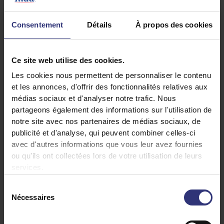
1 petit piment rouge
4 filets de poulet
Consentement
Détails
À propos des cookies
1 mangue
200 ml de lait de coco
Ce site web utilise des cookies.
100 ml de bouillon de légumes
Les cookies nous permettent de personnaliser le contenu
200 ml de tomates pelées
et les annonces, d'offrir des fonctionnalités relatives aux
Sel
médias sociaux et d'analyser notre trafic. Nous
Huile d’arachide
partageons également des informations sur l'utilisation de
notre site avec nos partenaires de médias sociaux, de
2 poignées de cacahuètes grillées
publicité et d'analyse, qui peuvent combiner celles-ci
avec d'autres informations que vous leur avez fournies
ou qu'ils ont collectées lors de votre utilisation de leurs
services.
Sélection
Nécessaires
du
consentement