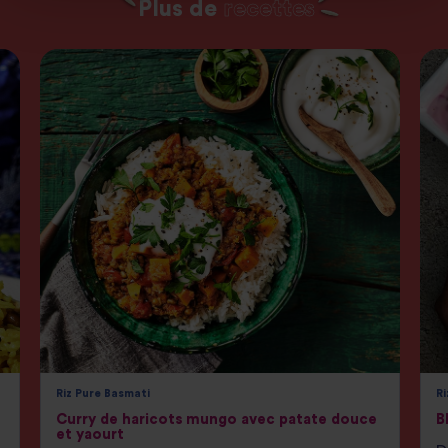
Plus de
recettes
Riz Pure Basmati
Ri
Curry de haricots mungo avec patate douce
B
et yaourt