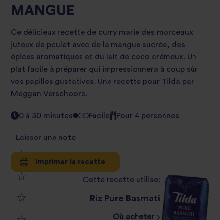
MANGUE
Ce délicieux recette de curry marie des morceaux
juteux de poulet avec de la mangue sucrée, des
épices aromatiques et du lait de coco crémeux. Un
plat facile à préparer qui impressionnera à coup sûr
vos papilles gustatives. Une recette pour Tilda par
Meggan Verschoore
.
0 à 30 minutes
Facile
Pour 4 personnes
Laisser une note
Imprimer la recette
1
Cette recette utilise:
2
star
Riz Pure Basmati
3
star
review
Où acheter