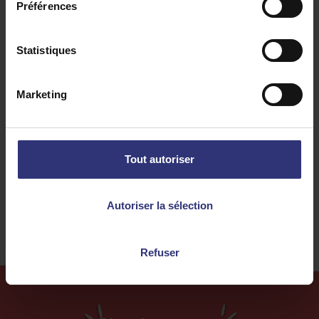
Préférences
Découvrez des recettes similaires
Statistiques
Poulet
Repas du midi
Marketing
Repas du soir
Indienne
Curry
0 à 30 minutes
Tout autoriser
Facile
Autoriser la sélection
Refuser