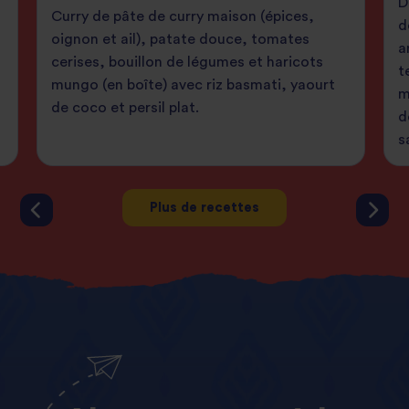
D
Curry de pâte de curry maison (épices,
d
oignon et ail), patate douce, tomates
a
cerises, bouillon de légumes et haricots
t
mungo (en boîte) avec riz basmati, yaourt
m
de coco et persil plat.
d
s
Plus de recettes