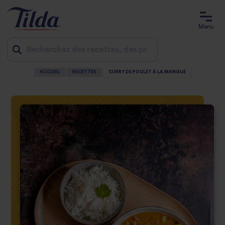
Menu
ACCUEIL
RECETTES
CURRY DE POULET À LA MANGUE
Jump
to
content