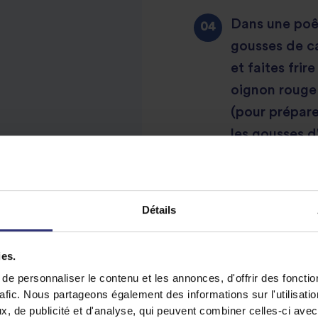
Dans une poêle
gousses de ca
et faites fri
oignon rouge 
(pour prépare
les gousses d'
jusqu'à l’obte
its morceaux
du Cachemire pour une
Détails
Dans la poêle
Cette action p
 Masala, mais au goût
ies.
donc pas néce
sence de cannelle et
e personnaliser le contenu et les annonces, d'offrir des fonctio
les sauter à 
rafic. Nous partageons également des informations sur l'utilisati
minutes. Util
, de publicité et d'analyse, qui peuvent combiner celles-ci avec