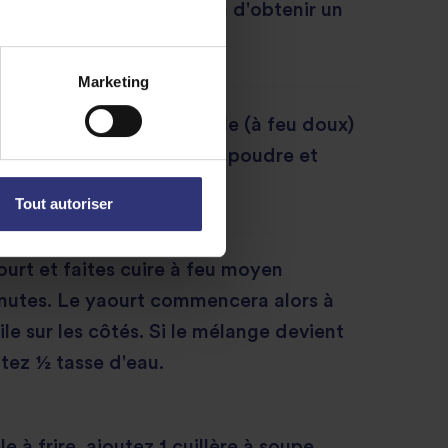
ins blocs de jacquier afin d'obtenir un
 meat".
Marketing
te les épices dans la poêle (à feu doux)
 poudre, piment rouge en poudre et
a. Mélangez bien le tout.
Tout autoriser
ourt et faites cuire à feu moyen
nutes. Le yaourt commencera alors à
uile sur les côtés. Si le mélange devient
utez ½ tasse d'eau.
 à frire, ajoutez 1 cuillère à soupe