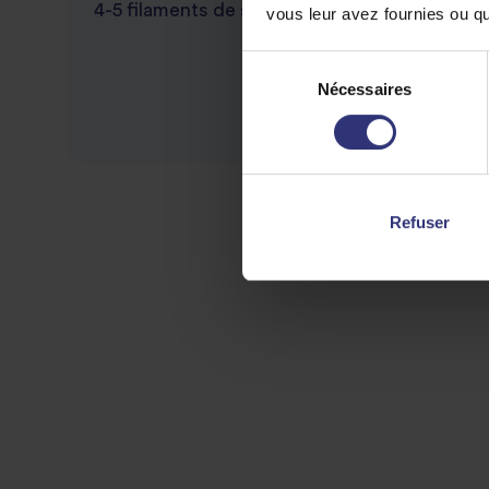
4-5 filaments de safran
vous leur avez fournies ou qu'
Sélection
Nécessaires
du
consentement
Refuser