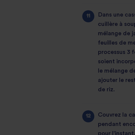
Dans une cass
cuillère à so
mélange de j
feuilles de m
processus 3 fo
soient incorp
le mélange de 
ajouter le re
de riz.
Couvrez la ca
pendant enco
pour l'instant