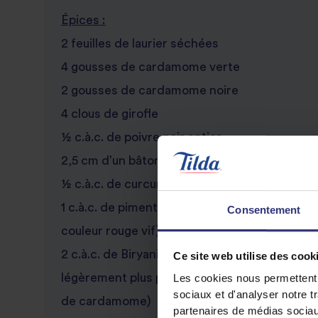
Épices :
2 feuilles de laurier séchées
4 gousses de cardamome verte
2 gousses de cardamome noire
4 clous de girofle
½ c.à.c. de poivre noir entier
2,5 cm d’un bâton de cannelle, coupé en pet
½ c.à.c. de curcuma en poudre
1 c.à.c. de piment rouge en poudre (variété 
Consentement
couleur rouge vif)
2 c.à.c. de Biryani Masala (similaire au Garam
Ce site web utilise des cook
légèrement plus prononcé en raison de la pré
Les cookies nous permettent d
sociaux et d'analyser notre t
de cardamome)
partenaires de médias sociaux