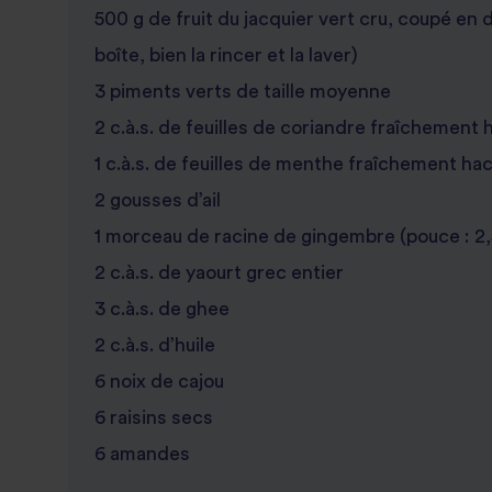
500 g de fruit du jacquier vert cru, coupé en dé
boîte, bien la rincer et la laver)
3 piments verts de taille moyenne
2 c.à.s. de feuilles de coriandre fraîchement
1 c.à.s. de feuilles de menthe fraîchement ha
2 gousses d’ail
1 morceau de racine de gingembre (pouce : 2
2 c.à.s. de yaourt grec entier
3 c.à.s. de ghee
2 c.à.s. d’huile
6 noix de cajou
6 raisins secs
6 amandes