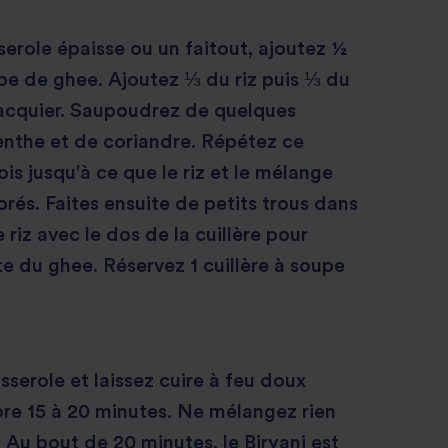
erole épaisse ou un faitout, ajoutez ½
upe de ghee. Ajoutez ⅓ du riz puis ⅓ du
acquier. Saupoudrez de quelques
enthe et de coriandre. Répétez ce
is jusqu'à ce que le riz et le mélange
orés. Faites ensuite de petits trous dans
riz avec le dos de la cuillère pour
ste du ghee. Réservez 1 cuillère à soupe
sserole et laissez cuire à feu doux
re 15 à 20 minutes. Ne mélangez rien
. Au bout de 20 minutes, le Biryani est