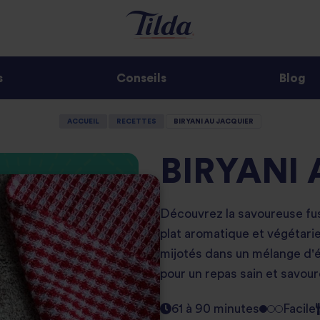
s
Conseils
Blog
ACCUEIL
RECETTES
BIRYANI AU JACQUIER
BIRYANI
Découvrez la savoureuse fus
plat aromatique et végétari
mijotés dans un mélange d'
pour un repas sain et savour
61 à 90 minutes
Facile