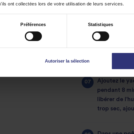
brins de certa
ils ont collectées lors de votre utilisation de leurs services.
effet "pulled
Préférences
Statistiques
Ajoutez ensui
: curcuma en
Biryani Masal
Autoriser la sélection
Ajoutez le ya
pendant 8 mi
libérer de l'h
trop sec, ajo
Dans une poêle