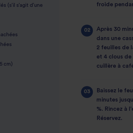
froide penda
s (s’il s’agit d’une
Après 30 minut
 hachées
dans une cass
chées
2 feuilles de
et 4 clous de
,5 cm)
cuillère à caf
Baissez le fe
minutes jusqu
%. Rincez à l
Réservez.