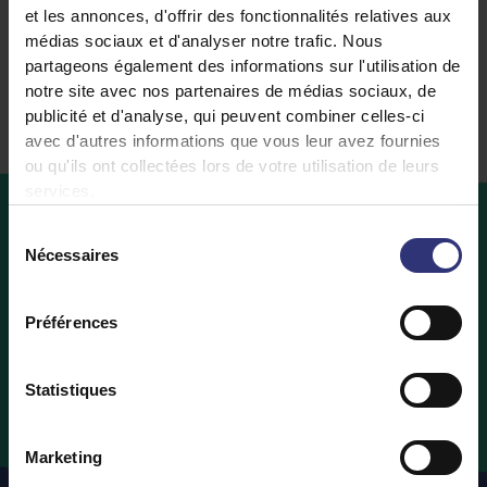
et les annonces, d'offrir des fonctionnalités relatives aux
Riz Sec
médias sociaux et d'analyser notre trafic. Nous
partageons également des informations sur l'utilisation de
notre site avec nos partenaires de médias sociaux, de
publicité et d'analyse, qui peuvent combiner celles-ci
avec d'autres informations que vous leur avez fournies
ou qu'ils ont collectées lors de votre utilisation de leurs
services.
Sélection
Nécessaires
du
Où
acheter
consentement
Vous souhaitez acheter des produits Tilda Rice ?
Préférences
Découvrez ci-dessous les détaillants qui proposent
vos produits Tilda Rice préférés.
Statistiques
Où Acheter
Marketing