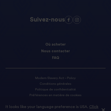
Suivez-nous
Où acheter
Nous contacter
FAQ
Modern Slavery Act – Policy
Conditions générales
Politique de confidentialité
Préférences en matière de cookies
It looks like your language preference is USA.
Click
© 2021 Tilda Rice Nous sommes fiers de faire partie du groupe