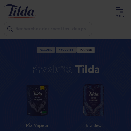
Menu
Jump
ACCUEIL
PRODUITS
NATURE
to
content
Produits
Tilda
Riz Vapeur
Riz Sec