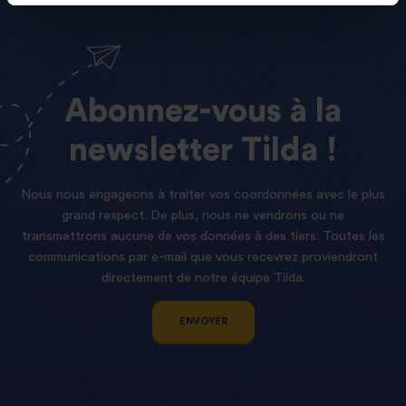
Abonnez-vous
à
la
newsletter
Tilda !
Nous nous engageons à traiter vos coordonnées avec le plus
grand respect. De plus, nous ne vendrons ou ne
transmettrons aucune de vos données à des tiers. Toutes les
communications par e-mail que vous recevrez proviendront
directement de notre équipe Tilda.
ENVOYER