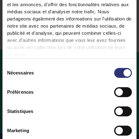
et les annonces, d'offrir des fonctionnalités relatives aux
Riz Sec
médias sociaux et d'analyser notre trafic. Nous
partageons également des informations sur l'utilisation de
notre site avec nos partenaires de médias sociaux, de
publicité et d'analyse, qui peuvent combiner celles-ci
avec d'autres informations que vous leur avez fournies
ou qu'ils ont collectées lors de votre utilisation de leurs
services.
Sélection
Nécessaires
du
Où
acheter
consentement
Vous souhaitez acheter des produits Tilda Rice ?
Préférences
Découvrez ci-dessous les détaillants qui proposent
vos produits Tilda Rice préférés.
Statistiques
Où Acheter
Marketing