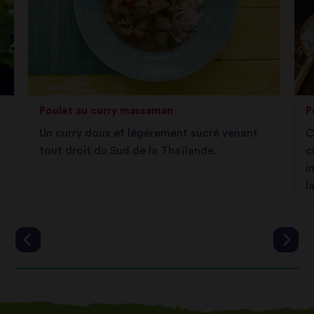
Poulet au curry massaman
P
Un curry doux et légèrement sucré venant
C
tout droit du Sud de la Thaïlande.
c
i
l