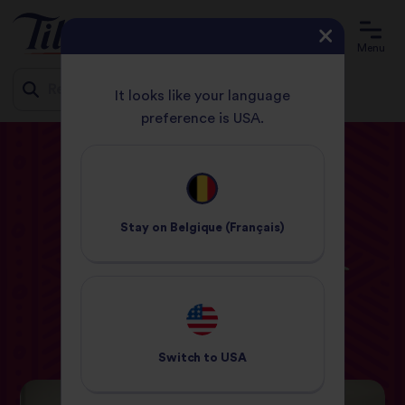
Menu
It looks like your language
preference is USA.
Jump
ACCUEIL
BLOG
INSPIRATIONS CULINAIRES
to
CONSEILS POUR RÉUSSIR PARFAITEMENT SON CURRY
content
INSPIRATIONS CULINAIRES
Stay on
Belgique (Français)
Conseils pour réussir
parfaitement son curry
02 Mars 2021
Switch to
USA