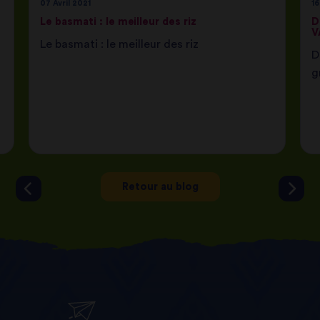
07 Avril 2021
16
Le basmati : le meilleur des riz
D
V
Le basmati : le meilleur des riz
D
g
s
Retour au blog