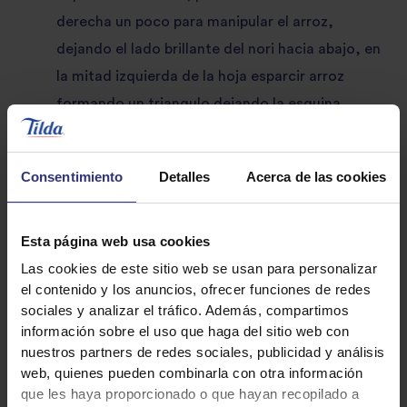
derecha un poco para manipular el arroz,
dejando el lado brillante del nori hacia abajo, en
la mitad izquierda de la hoja esparcir arroz
formando un triangulo dejando la esquina
superior izquierda libre de arroz, ponemos uno
de los montones de salmón cortando el
Consentimiento
Detalles
Acerca de las cookies
triángulo de arroz haciendo coincidir el pico de
la hoja de sisho con el pico de la hoja de nori que
no tiene arroz y plegamos el nori desde la
Esta página web usa cookies
esquina inferior izquierda del triangulo de arroz
Las cookies de este sitio web se usan para personalizar
el contenido y los anuncios, ofrecer funciones de redes
hasta la esquina superior derecha del mismo,
sociales y analizar el tráfico. Además, compartimos
nos quedara media hoja de nori vacía en el lado
información sobre el uso que haga del sitio web con
derecho, entonces enrollamos el cono que
nuestros partners de redes sociales, publicidad y análisis
web, quienes pueden combinarla con otra información
hemos plegado antes con la hoja que nos quedo
que les haya proporcionado o que hayan recopilado a
vacía. Repetir la operación, PRACTICA¡¡¡ el cono