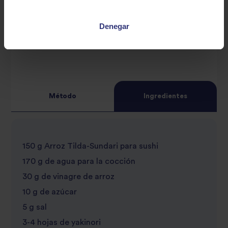
Denegar
Método
Ingredientes
150 g Arroz Tilda-Sundari para sushi
170 g de agua para la cocción
30 g de vinagre de arroz
10 g de azúcar
5 g sal
3-4 hojas de yakinori