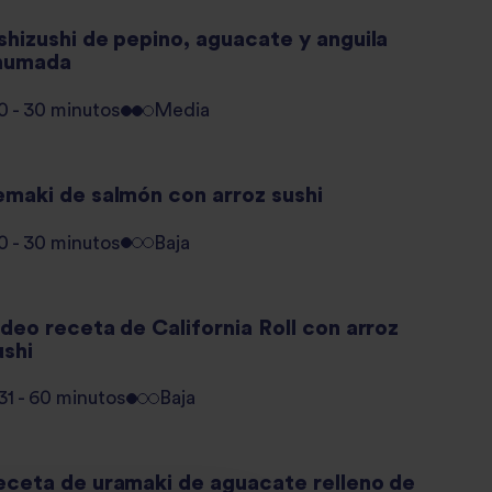
shizushi de pepino, aguacate y anguila
humada
0 - 30 minutos
Media
emaki de salmón con arroz sushi
0 - 30 minutos
Baja
deo receta de California Roll con arroz
ushi
31 - 60 minutos
Baja
eceta de uramaki de aguacate relleno de