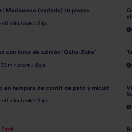
ri Moriawase (variado) 16 piezas
O
a
 - 60 minutos
Baja
oz con lomo de salmón `Ocha-Zuke´
T
- 30 minutos
Baja
i en tempura de confit de pato y micuit
Vi
S
 - 60 minutos
Baja
 Sushi
R