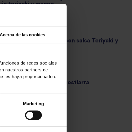
tún teriyaki y mango
31 - 60 minutos
Alta
Acerca de las cookies
giri de gambón o pulpo con salsa Teriyaki y
roz Sushi
Más de 120 minutos
Alta
 funciones de redes sociales
con nuestros partners de
ue les haya proporcionado o
guiris de dorada a la donostiarra
31 - 60 minutos
Baja
Marketing