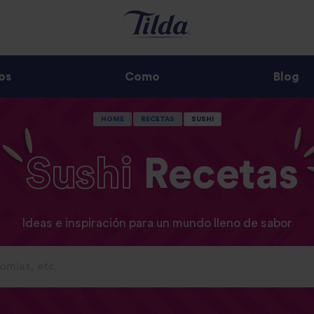
os
Como
Blog
HOME
RECETAS
SUSHI
Sushi
Recetas
Ideas e inspiración para un mundo lleno de sabor