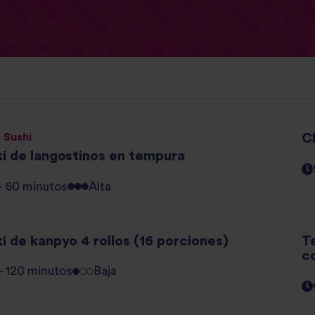
 Sushi
C
i de langostinos en tempura
 - 60 minutos
Alta
i de kanpyo 4 rollos (16 porciones)
T
c
 - 120 minutos
Baja