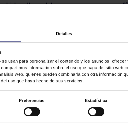
a
maki de pollo y calabaza
 - 60 minutos
Alta
Detalles
ri de tortilla con arroz Sushi
Ni
ar
 - 60 minutos
Baja
s
b se usan para personalizar el contenido y los anuncios, ofrecer
s, compartimos información sobre el uso que haga del sitio web 
 análisis web, quienes pueden combinarla con otra información q
 roll con arroz Sushi
Ni
r del uso que haya hecho de sus servicios.
- 30 minutos
Media
Preferencias
Estadística