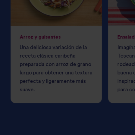
Arroz y guisantes
Ensalad
Una deliciosa variación de la
Imagína
receta clásica caribeña
Toscana
preparada con arroz de grano
rodead
largo para obtener una textura
buena 
perfecta y ligeramente más
inspira
suave.
para co