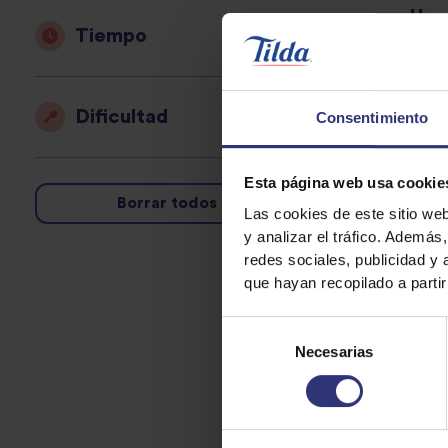
Ura
Tiempo
31
Dificultad
Consentimiento
Nigi
31
Esta página web usa cookie
Borrar todos los filtros
Las cookies de este sitio we
y analizar el tráfico. Ademá
redes sociales, publicidad y
Maki
que hayan recopilado a parti
0 
Selección
Necesarias
de
consentimiento