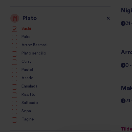
Nigi
Plato
31
Sushi
Poke
Arroz Basmati
Arr
Plato sencillo
Curry
0 
Pastel
Asado
Ensalada
Mak
Risotto
31
Salteado
Sopa
Tagine
Tilda