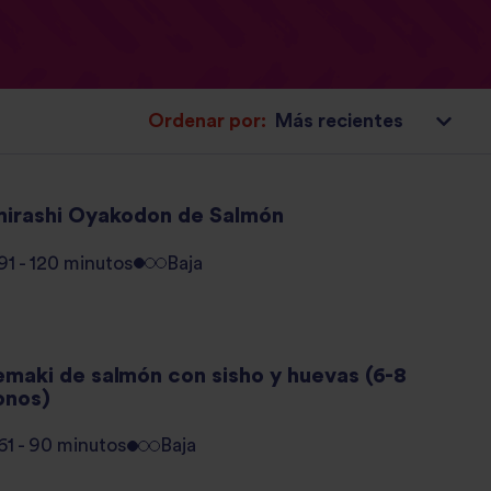
Ordenar por:
hirashi Oyakodon de Salmón
91 - 120 minutos
Baja
emaki de salmón con sisho y huevas (6-8
onos)
61 - 90 minutos
Baja