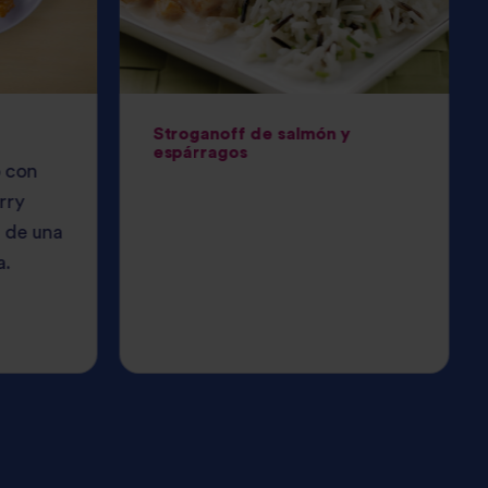
Stroganoff de salmón y
espárragos
o con
rry
r de una
a.