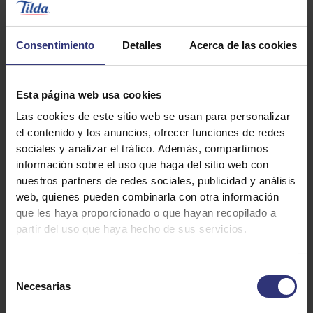
Deja una calificación
Consentimiento
Detalles
Acerca de las cookies
Imprimir Receta
1
Esta página web usa cookies
2
star
Las cookies de este sitio web se usan para personalizar
3
star
review
el contenido y los anuncios, ofrecer funciones de redes
sociales y analizar el tráfico. Además, compartimos
4
star
review
información sobre el uso que haga del sitio web con
nuestros partners de redes sociales, publicidad y análisis
Método
Ingredientes
5
star
review
web, quienes pueden combinarla con otra información
que les haya proporcionado o que hayan recopilado a
star
review
partir del uso que haya hecho de sus servicios.
300g de arroz Tilda-Sundari Thai
review
Aceite vegetal
Selección
Necesarias
de
6 clavos de olor
consentimiento
Gaeng kung:20 langostinos o gambones