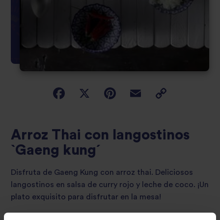
Arroz Thai con langostinos
`Gaeng kung´
Disfruta de Gaeng Kung con arroz thai. Deliciosos
langostinos en salsa de curry rojo y leche de coco. ¡Un
plato exquisito para disfrutar en la mesa!
31 - 60 minutos
Baja
Sirve 4