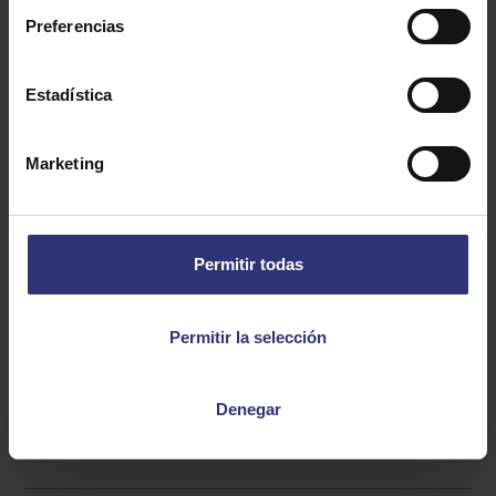
Preferencias
2 cucharadas de tamari
3 cucharadas de salsa de ostras
Estadística
300 ml de leche de coco
2 cucharadas de pasta de curry rojo
Marketing
Lemon grass rallado
½ cucharadita de jengibre fresco rallado
2 cucharadas de Nam pla
Permitir todas
1 cucharada de cilantro fresco picado
Aceite vegetal
Permitir la selección
Denegar