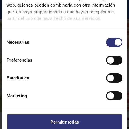
Recetas
destacadas
web, quienes pueden combinarla con otra información
que les haya proporcionado o que hayan recopilado a
partir del uso que haya hecho de sus servicios.
Selección
Necesarias
de
consentimiento
Preferencias
Estadística
Marketing
Arroz y guisantes
E
Permitir todas
Una deliciosa variación de la receta clásica
I