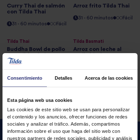
Curry Thai de salmón
Arroz frito Tilda Thai
con Tilda Thai
31 - 60 minutos
Fácil
31 - 60 minutos
Fácil
Tilda Thai
Tilda Basmati
Buddha Bowl de pollo
Arroz con leche al
con Tilda Thai
estilo hindú con arroz
basmati Tilda
0 - 30 minutos
Fácil
0 - 30 minutos
Fácil
Consentimiento
Detalles
Acerca de las cookies
Esta página web usa cookies
Las cookies de este sitio web se usan para personalizar
el contenido y los anuncios, ofrecer funciones de redes
sociales y analizar el tráfico. Además, compartimos
información sobre el uso que haga del sitio web con
nuestros partners de redes sociales, publicidad y análisis