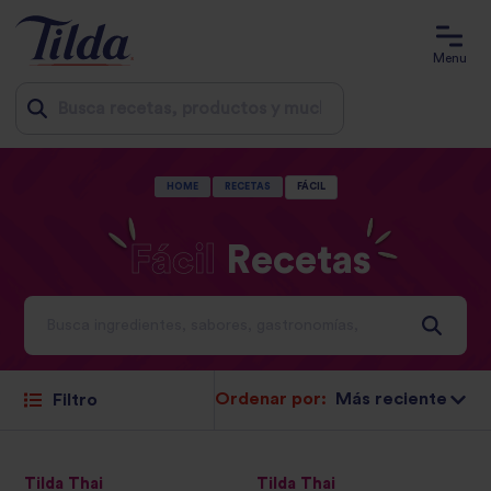
Menu
Jump
HOME
RECETAS
FÁCIL
to
content
Fácil
Recetas
Ideas e inspiración para un mundo lleno de sabor
Ordenar por:
Filtro
Tilda Thai
Tilda Thai