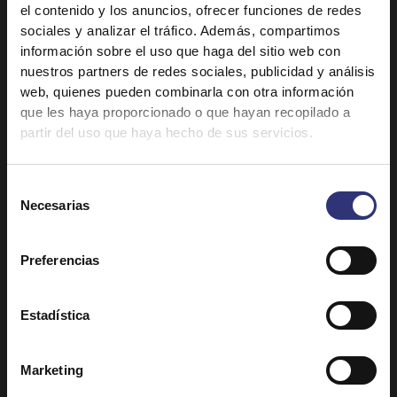
el contenido y los anuncios, ofrecer funciones de redes
1 cucharada de chile rojo en polvo
sociales y analizar el tráfico. Además, compartimos
1 cucharada de cilantro en polvo
información sobre el uso que haga del sitio web con
nuestros partners de redes sociales, publicidad y análisis
1/2 taza de yogur
web, quienes pueden combinarla con otra información
1 taza de puré de tomate fresco
que les haya proporcionado o que hayan recopilado a
1 cucharadita de garam masala en polvo
partir del uso que haya hecho de sus servicios.
2 cucharadas de hojas de cilantro fresco
picadas
Selección
Necesarias
2 cucharadas de hojas de menta fresca picadas
de
consentimiento
1 cucharadita de agua de rosas (opcional)
1 pellizco grande de azafrán remojado en 2
Preferencias
cucharadas de agua caliente
1 puñado de anacardos
Estadística
1 puñado de pistachos laminados
Marketing