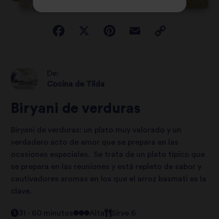
De:
Cocina de Tilda
Biryani de verduras
Biryani de verduras: un plato muy valorado y un
verdadero acto de amor que se prepara en las
ocasiones especiales. Se trata de un plato típico que
se prepara en las reuniones y está repleto de sabor y
cautivadores aromas en los que el arroz basmati es la
clave.
31 - 60 minutos
Alta
Sirve 6