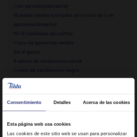
1 cm aproximadamente)
15 judías verdes (cortadas en trozos de 1 cm
aproximadamente)
10-12 ramilletes de coliflor
1 taza de guisantes verdes
Sal al gusto
8 vainas de cardamomo verde
1 vaina de cardamomo negro
8 clavos
1 palito de canela de 1 cm
1 hoja de laurel
Consentimiento
Detalles
Acerca de las cookies
1/2 cucharadita de semillas de alcaravea (shahi
jeera)
Esta página web usa cookies
1 cucharada y 1/2 de pasta de ajo y jengibre
Las cookies de este sitio web se usan para personalizar
1 cucharada de cúrcuma en polvo