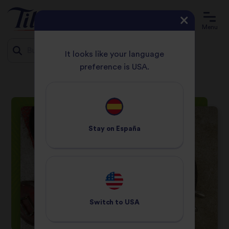
Menu
It looks like your language
preference is USA.
HOME
RECETAS
BIRYANI DE VERDURAS
Jump
to
content
Stay on
España
Switch to
USA