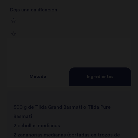
Deja una calificación
1
2
star
3
star
review
4
star
review
Método
Ingredientes
5
star
review
star
review
500 g de Tilda Grand Basmati o Tilda Pure
review
Basmati
2 cebollas medianas
2 zanahorias medianas (cortadas en trozos de