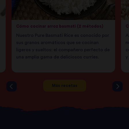
Cómo cocinar arroz basmati (2 métodos)
C
Nuestro Pure Basmati Rice es conocido por
A
sus granos aromáticos que se cocinan
n
ligeros y sueltos: el compañero perfecto de
c
una amplia gama de deliciosos curries.
y
Más recetas