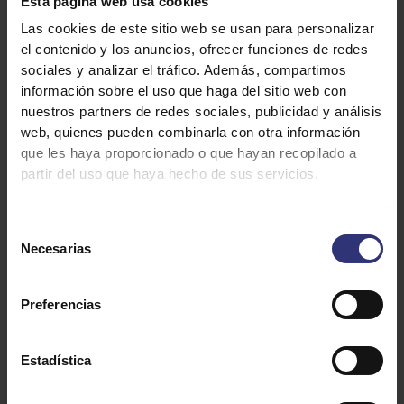
Esta página web usa cookies
3
star
review
Las cookies de este sitio web se usan para personalizar
el contenido y los anuncios, ofrecer funciones de redes
4
star
review
sociales y analizar el tráfico. Además, compartimos
Método
Ingredientes
información sobre el uso que haga del sitio web con
5
star
review
nuestros partners de redes sociales, publicidad y análisis
web, quienes pueden combinarla con otra información
star
review
que les haya proporcionado o que hayan recopilado a
partir del uso que haya hecho de sus servicios.
160 g de arroz Thai Tilda-Sundari
review
2 cebolletas thai
Selección
180 g de bambú de agua limpio
Necesarias
de
120 g de shitake frescas
consentimiento
320 g de carne de secreto de cerdo
Preferencias
2 g de jengibre fresco rallado
2 chalotas
Estadística
4 ajos chinos
4 g de maicena