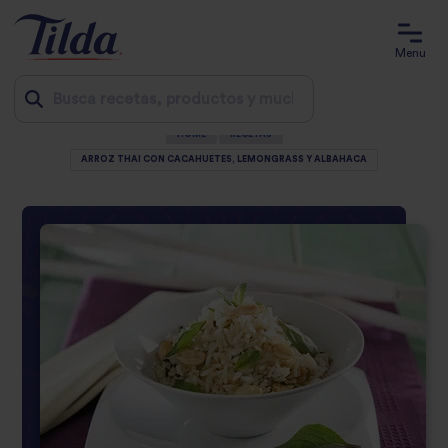
Menu
HOME
RECETAS
Jump
ARROZ THAI CON CACAHUETES, LEMONGRASS Y ALBAHACA
to
content