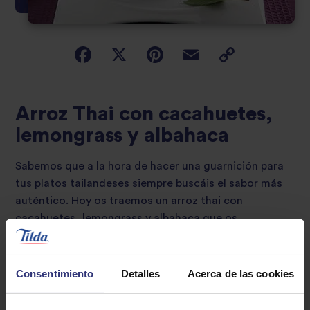
Arroz Thai con cacahuetes,
lemongrass y albahaca
Sabemos que a la hora de hacer una guarnición para
tus platos tailandeses siempre buscáis el sabor más
auténtico. Hoy os traemos un arroz thai con
cacahuetes, lemongrass y albahaca que os
transportarán a nuestro país solo con su sabor. ¿Nos
acompañáis?
Consentimiento
Detalles
Acerca de las cookies
31 - 60 minutos
Baja