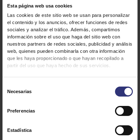
Deja una calificación
Esta página web usa cookies
Las cookies de este sitio web se usan para personalizar
Imprimir Receta
1
el contenido y los anuncios, ofrecer funciones de redes
sociales y analizar el tráfico. Además, compartimos
2
star
información sobre el uso que haga del sitio web con
nuestros partners de redes sociales, publicidad y análisis
3
star
review
web, quienes pueden combinarla con otra información
que les haya proporcionado o que hayan recopilado a
4
star
review
partir del uso que haya hecho de sus servicios.
Método
Ingredientes
5
star
review
Selección
star
review
Necesarias
de
consentimiento
400g de arroz Sundãri Thai
review
2 cucharadas de jengibre picado
Preferencias
1 vaina de lemongrass
20 hojas de albahaca grande
Estadística
1 cucharada de coco rallado