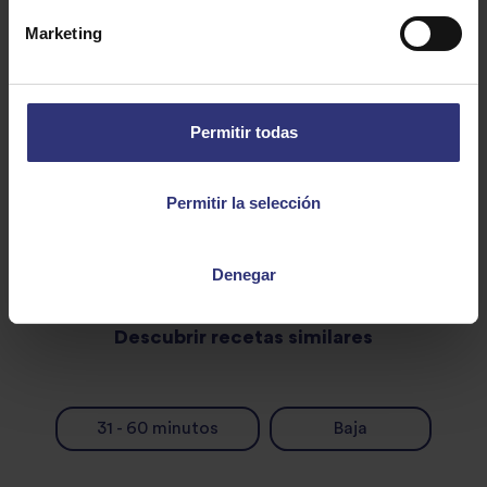
6 cucharadas de aceite de guindilla
Marketing
70g de cacahuetes pelados sin tostar ni freír
Sal
Permitir todas
Permitir la selección
Denegar
Descubrir recetas similares
31 - 60 minutos
Baja