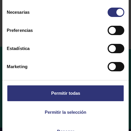
Arroz seco
Selección
Necesarias
de
consentimiento
Preferencias
Estadística
Marketing
Dónde
comprar
¿Te gustaría comprar Tilda Rice? Descubre qué
minoristas tienen tus productos Tilda Rice favoritos a
Permitir todas
continuación.
Permitir la selección
Dónde comprar