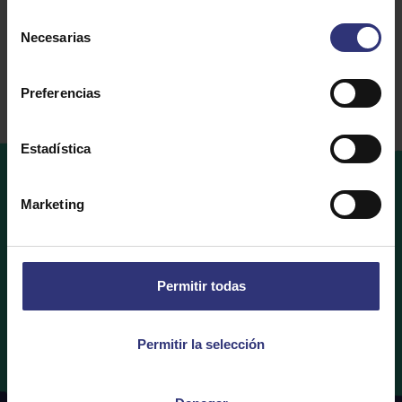
Arroz seco
Selección
Necesarias
de
consentimiento
Preferencias
Estadística
Marketing
Dónde
comprar
¿Te gustaría comprar Tilda Rice? Descubre qué
minoristas tienen tus productos Tilda Rice favoritos a
Permitir todas
continuación.
Permitir la selección
Dónde comprar