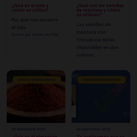
¿Qué es el kale y
¿Qué son las semillas
cómo se utiliza?
de mostaza y cómo
se utilizan?
Por qué nos encanta
Las semillas de
el kale
mostaza con
Escrito por Cocina de Tilda
frecuencia están
disponibles en dos
colores.
GUÍA DE INGREDIENTES
GUÍA DE INGREDIENTES
26 September 2022
26 September 2022