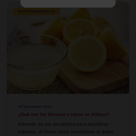
GUÍA DE INGREDIENTES
26 September 2022
¿Qué son los limones y cómo se utilizan?
Además de ser excelente para equilibrar
sabores, el limón alivia muchísimo el dolor