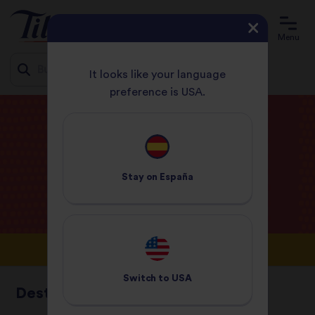
Menu
It looks like your language
preference is USA.
Jump
HOME
BLOG
to
content
Blog de
Tilda
Stay on
España
Switch to
USA
Destacados