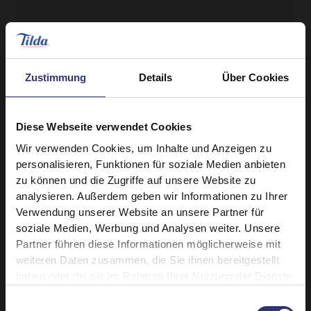
Zustimmung
Details
Über Cookies
Diese Webseite verwendet Cookies
Ähnliche Rezepte entdecken
Wir verwenden Cookies, um Inhalte und Anzeigen zu
personalisieren, Funktionen für soziale Medien anbieten
zu können und die Zugriffe auf unsere Website zu
Bohnen/Hülsenfrüchte
analysieren. Außerdem geben wir Informationen zu Ihrer
Verwendung unserer Website an unsere Partner für
Pute
Abendessen
soziale Medien, Werbung und Analysen weiter. Unsere
Partner führen diese Informationen möglicherweise mit
Mittagessen
Mexikanisch
weiteren Daten zusammen, die Sie ihnen bereitgestellt
haben oder die sie im Rahmen Ihrer Nutzung der Dienste
gesammelt haben.
0–30 Minuten
Einfach
Einwilligungsauswahl