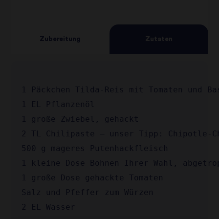
3
star
review
4
star
review
Zubereitung
Zutaten
5
star
review
star
review
review
1 EL Pflanzenöl

1 große Zwiebel, gehackt

2 TL Chilipaste – unser Tipp: Chipotle-Ch
500 g mageres Putenhackfleisch

1 kleine Dose Bohnen Ihrer Wahl, abgetro
1 große Dose gehackte Tomaten

Salz und Pfeffer zum Würzen

2 EL Wasser