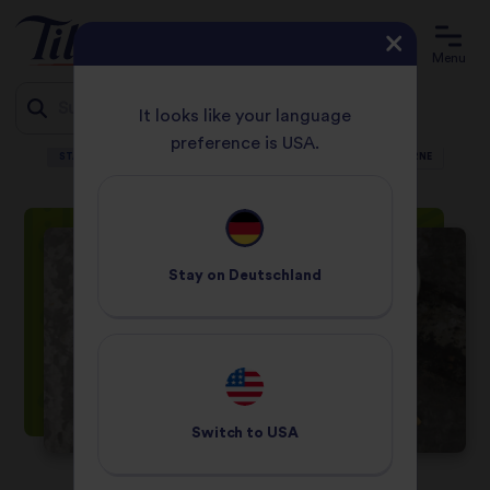
Menu
It looks like your language
preference is USA.
STARTSEITE
REZEPTE
SCHNELLES, EINFACHES CHILI CON CARNE
Jump
to
content
Stay on
Deutschland
Switch to
USA